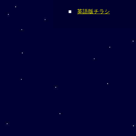
■
英語版チラシ