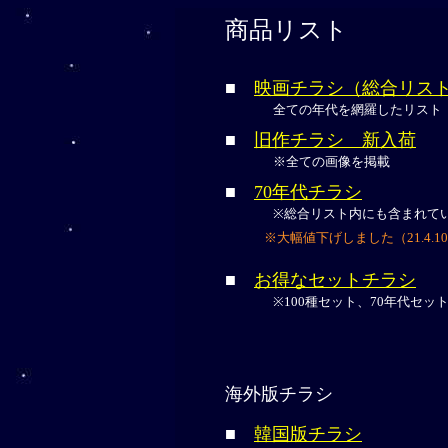
商品リスト
■
映画チラシ（総合リス
全ての年代を網羅したリスト
■
旧作チラシ 新入荷
※全ての画像を掲載
■
70年代チラシ
※総合リスト内にも含まれて
※大幅値下げしました（21.4.1
■
お得なセットチラシ
※100種セット、70年代セットet
海外版チラシ
■
韓国版チラシ