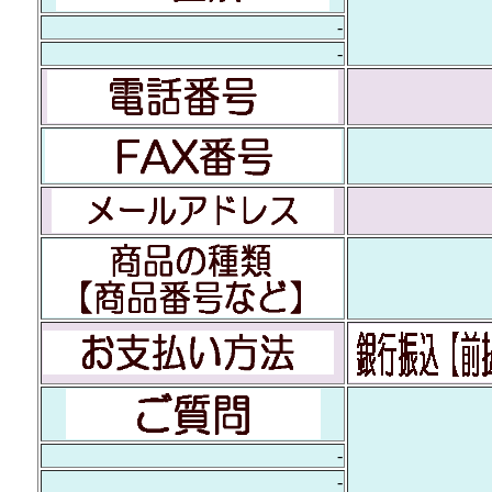
-
-
-
-