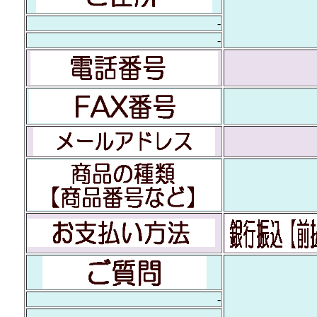
-
-
-
-