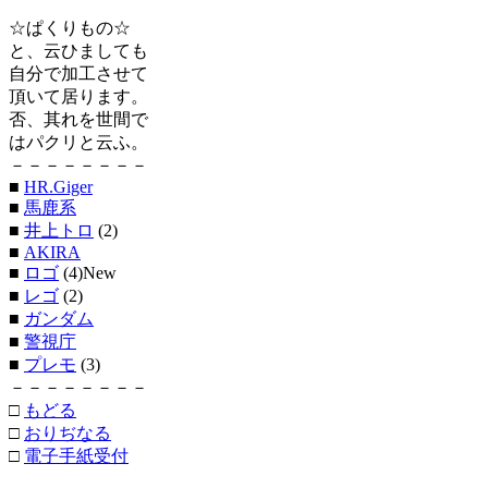
☆ぱくりもの☆
と、云ひましても
自分で加工させて
頂いて居ります。
否、其れを世間で
はパクリと云ふ。
－－－－－－－－
■
HR.Giger
■
馬鹿系
■
井上トロ
(2)
■
AKIRA
■
ロゴ
(4)New
■
レゴ
(2)
■
ガンダム
■
警視庁
■
プレモ
(3)
－－－－－－－－
□
もどる
□
おりぢなる
□
電子手紙受付