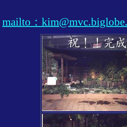
mailto：kim@mvc.biglobe.