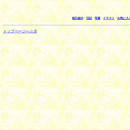
他己紹介
/
日記
/
写真
/
イラスト
/
お気に入
トップページへ
☆
彡