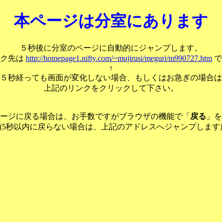
本ページは分室にあります
５秒後に分室のページに自動的にジャンプします。
ンク先は
http://homepage1.nifty.com/~mujirusi/meguri/m990727.htm
で
↑
５秒経っても画面が変化しない場合、もしくはお急ぎの場合は
上記のリンクをクリックして下さい。
ージに戻る場合は、お手数ですがブラウザの機能で「
戻る
」を
(5秒以内に戻らない場合は、上記のアドレスへジャンプします