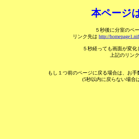
本ページ
５秒後に分室のペ
リンク先は
http://homepage1.ni
５秒経っても画面が変化
上記のリン
もし１つ前のページに戻る場合は、お手
(5秒以内に戻らない場合