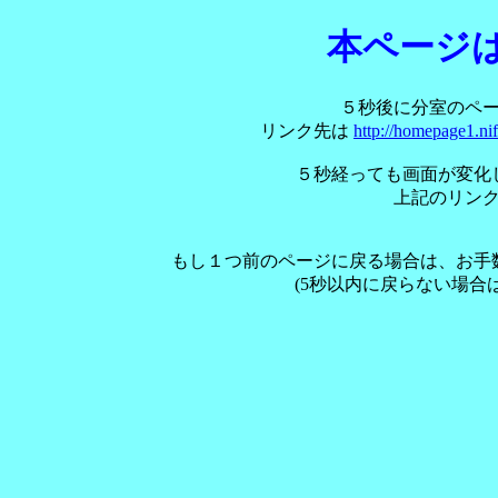
本ページ
５秒後に分室のペ
リンク先は
http://homepage1.ni
５秒経っても画面が変化
上記のリン
もし１つ前のページに戻る場合は、お手
(5秒以内に戻らない場合