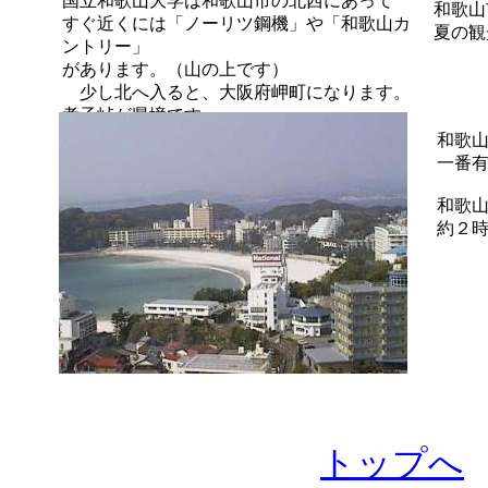
国立和歌山大学は和歌山市の北西にあって
和歌山
すぐ近くには「ノーリツ鋼機」や「和歌山カ
夏の観
ントリー」
があります。（山の上です）
少し北へ入ると、大阪府岬町になります。
孝子峠が県境です
和歌
一番
和歌
約２
トップへ