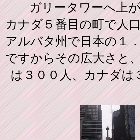
ガリータワーへ上
カナダ５番目の町で人
アルバタ州で日本の１
ですからその広大さと
は３００人、カナダは