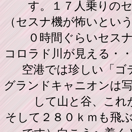
す。１７人乗りの
（セスナ機が怖いとい
０時間ぐらいセス
コロラド川が見える・
空港では珍しい「ゴ
グランドキャニオンは
して山と谷、これ
そして２８０ｋｍも飛