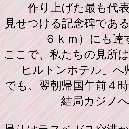
作り上げた最も代
見せつける記念碑であ
６ｋｍ）にも達
ここで、私たちの見所
ヒルトンホテル」へ
でも、翌朝帰国午前４
結局カジノ