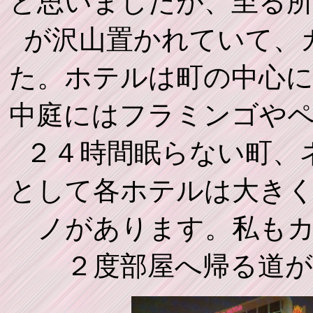
と思いましたが、至る
が沢山置かれていて、
た。ホテルは町の中心
中庭にはフラミンゴや
２４時間眠らない町、
として各ホテルは大き
ノがあります。私も
２度部屋へ帰る道