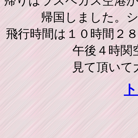
帰りはラスベガス空港
帰国しました。
飛行時間は１０時間２
午後４時関
見て頂いて
ト