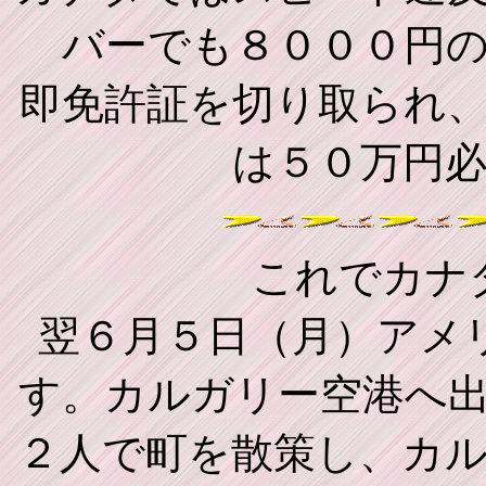
バーでも８０００円
即免許証を切り取られ
は５０万円
これでカナ
翌６月５日（月）アメ
す。カルガリー空港へ
２人で町を散策し、カ