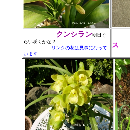
クンシラン
ラ
明日ぐ
らい咲くかな？
ス
リンクの花は見事になって
います