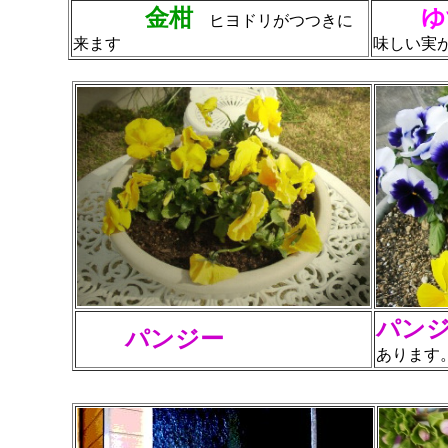
金柑
ゆ
ヒヨドリがつつきに
来ます
味しい実
パン
パンジー
あります