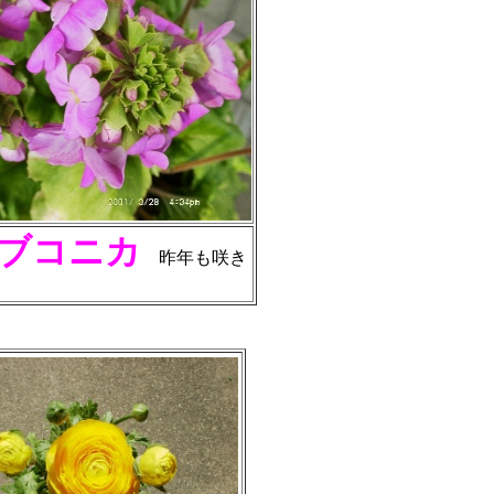
ブコニカ
昨年も咲き