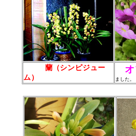
蘭（シンピジュー
オ
ム）
ました。