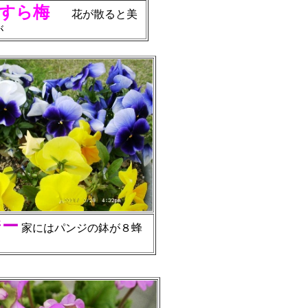
すら梅
花が散ると美
が
ジー
家にはパンジの鉢が８蜂
。