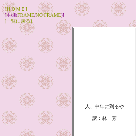
[ＨＯＭＥ]
[本棚(
FRAME
/
NO FRAME
)]
[一覧に戻る]
人、中年に到るや
訳：林 芳