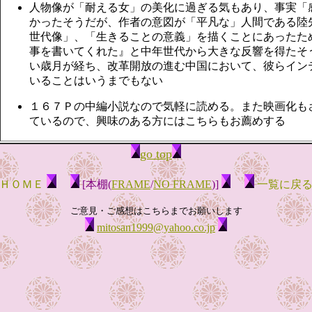
人物像が「耐える女」の美化に過ぎる気もあり、事実「
かったそうだが、作者の意図が「平凡な」人間である陸
世代像」、「生きることの意義」を描くことにあったた
事を書いてくれた』と中年世代から大きな反響を得たそ
い歳月が経ち、改革開放の進む中国において、彼らイン
いることはいうまでもない
１６７Ｐの中編小説なので気軽に読める。また映画化も
ているので、興味のある方にはこちらもお薦めする
go top
ＨＯＭＥ
[本棚(
FRAME
/
NO FRAME
)]
一覧に戻
ご意見・ご感想はこちらまでお願いします
mitosan1999@yahoo.co.jp