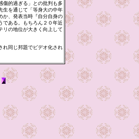
感傷的過ぎる」との批判も多
先生を通じて「等身大の中年
めか、発表当時『自分自身の
うである。もちろん２０年近
テリの地位が大きく向上して
され同じ邦題でビデオ化され
る