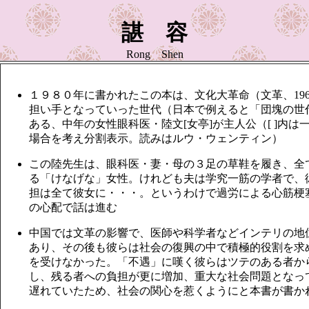
諶 容
Rong Shen
１９８０年に書かれたこの本は、文化大革命（文革、1966
担い手となっていった世代（日本で例えると「団塊の世
ある、中年の女性眼科医・陸文[女亭]が主人公（[ ]内
場合を考え分割表示。読みはルウ・ウェンティン）
この陸先生は、眼科医・妻・母の３足の草鞋を履き、全
る「けなげな」女性。けれども夫は学究一筋の学者で、
担は全て彼女に・・・。というわけで過労による心筋梗
の心配で話は進む
中国では文革の影響で、医師や科学者などインテリの地
あり、その後も彼らは社会の復興の中で積極的役割を求
を受けなかった。「不遇」に嘆く彼らはツテのある者か
し、残る者への負担が更に増加、重大な社会問題となっ
遅れていたため、社会の関心を惹くようにと本書が書か