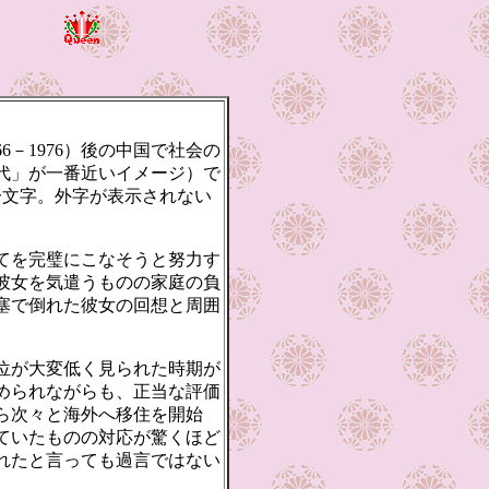
－1976）後の中国で社会の
代」が一番近いイメージ）で
は一文字。外字が表示されない
てを完璧にこなそうと努力す
彼女を気遣うものの家庭の負
塞で倒れた彼女の回想と周囲
位が大変低く見られた時期が
められながらも、正当な評価
ら次々と海外へ移住を開始
ていたものの対応が驚くほど
れたと言っても過言ではない