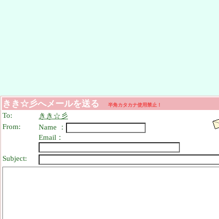
きき☆彡へメールを送る
半角カタカナ使用禁止！
To:
きき☆彡
From:
Name ：
Email：
Subject: