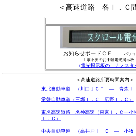
＜高速道路 各Ｉ．Ｃ
お知らせボードＣＦ
-パソ
工事不要のお手軽電光掲示板
(電光掲示板の ナノスタ
＜高速道路所要時間案内＞
東北自動車道 （川口ＪＣＴ ― 青森Ｉ
常磐自動車道（三郷Ｉ．Ｃ―広野Ｉ．Ｃ）
東名高速道路 名神高速（東京Ｉ．Ｃ―小
Ｉ．Ｃ）
中央自動車道 （高井戸Ｉ．Ｃ ― 小牧