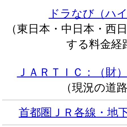
ドラなび（ハ
（東日本・中日本・西
する料金経
ＪＡＲＴＩＣ：（財
（現況の道
首都圏ＪＲ各線・地