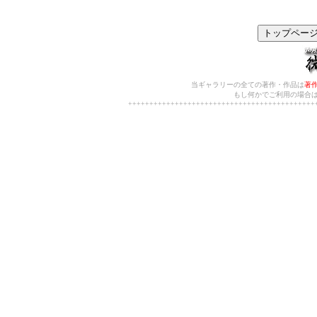
当ギャラリーの全ての著作・作品は
著
もし何かでご利用の場合
++++++++++++++++++++++++++++++++++++++++++++