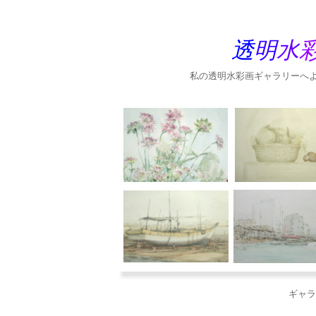
透
明
水
私の透明水彩画ギャラリーへ
ギャラ