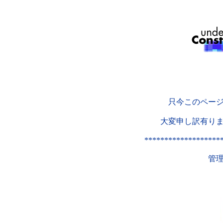
只今このペー
大変申し訳有り
*******************
管