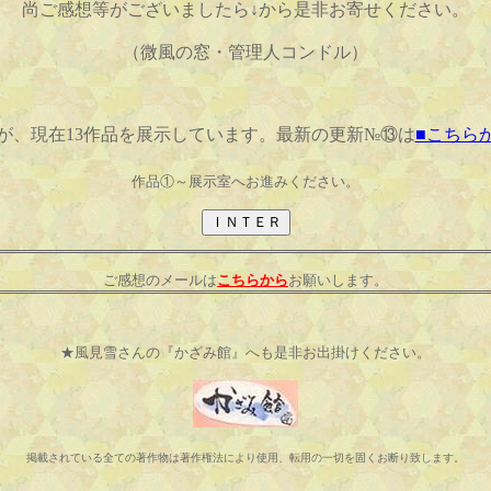
尚ご感想等がございましたら↓から是非お寄せください。
（微風の窓・管理人コンドル）
が、現在13作品を展示しています。最新の更新№⑬は
■こちら
作品①～展示室へお進みください。
ご感想のメールは
こちらから
お願いします。
★風見雪さんの『かざみ館』へも是非お出掛けください。
掲載されている全ての著作物は著作権法により使用、転用の一切を固くお断り致します。