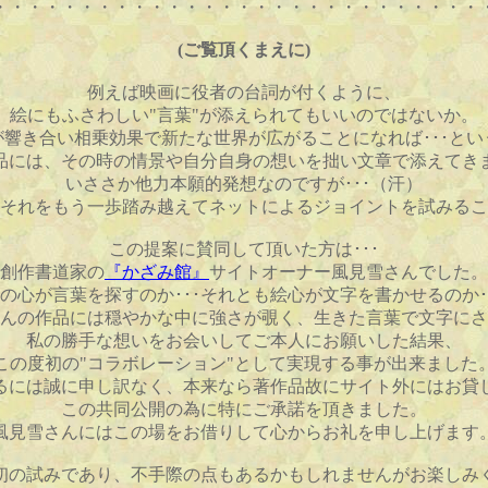
・・・・・・・・・・・・・・・・・・・・・・・・・・・・
(ご覧頂くまえに)
例えば映画に役者の台詞が付くように、
絵にもふさわしい"言葉"が添えられてもいいのではないか。
が響き合い相乗効果で新たな世界が広がることになれば･･･とい
品には、その時の情景や自分自身の想いを拙い文章で添えてき
いささか他力本願的発想なのですが･･･（汗）
それをもう一歩踏み越えてネットによるジョイントを試みるこ
この提案に賛同して頂いた方は･･･
創作書道家の
『かざみ館』
サイトオーナー風見雪さんでした。
の心が言葉を探すのか･･･それとも絵心が文字を書かせるのか･
んの作品には穏やかな中に強さが覗く、生きた言葉で文字にさ
私の勝手な想いをお会いしてご本人にお願いした結果、
この度初の"コラボレーション"として実現する事が出来ました
るには誠に申し訳なく、本来なら著作品故にサイト外にはお貸
この共同公開の為に特にご承諾を頂きました。
風見雪さんにはこの場をお借りして心からお礼を申し上げます
初の試みであり、不手際の点もあるかもしれませんがお楽しみ