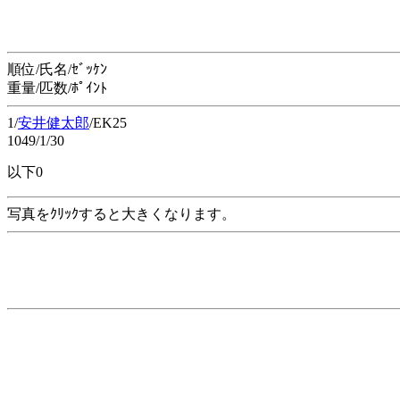
順位/氏名/ｾﾞｯｹﾝ
重量/匹数/ﾎﾟｲﾝﾄ
1/
安井健太郎
/EK25
1049/1/30
以下0
写真をｸﾘｯｸすると大きくなります。