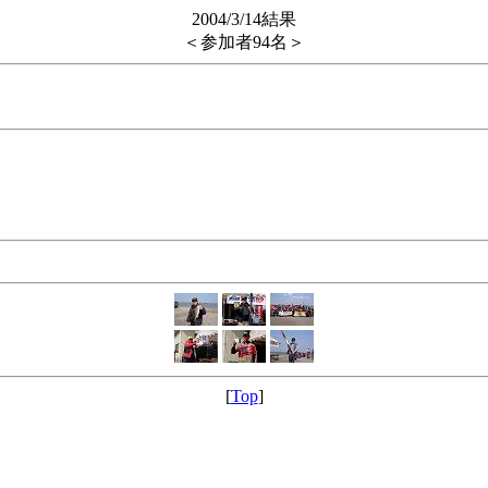
2004/3/14結果
＜参加者94名＞
[
Top
]