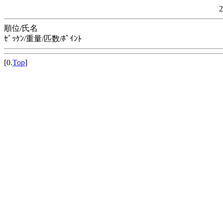
順位/氏名
ｾﾞｯｹﾝ/重量/匹数/ﾎﾟｲﾝﾄ
[0.
Top
]