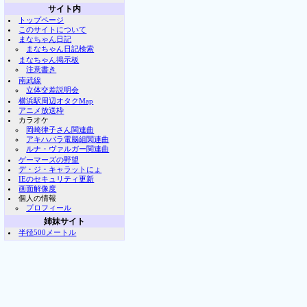
サイト内
トップページ
このサイトについて
まなちゃん日記
まなちゃん日記検索
まなちゃん掲示板
注意書き
南武線
立体交差説明会
横浜駅周辺オタクMap
アニメ放送枠
カラオケ
岡崎律子さん関連曲
アキハバラ電脳組関連曲
ルナ・ヴァルガー関連曲
ゲーマーズの野望
デ・ジ・キャラットにょ
IEのセキュリティ更新
画面解像度
個人の情報
プロフィール
姉妹サイト
半径500メートル