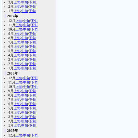
3月
上旬
/
中旬
/
下旬
2月
上旬
/
中旬
/
下旬
1月
上旬
/
中旬
/
下旬
2007年
12月
上旬
/
中旬
/
下旬
11月
上旬
/
中旬
/
下旬
10月
上旬
/
中旬
/
下旬
9月
上旬
/
中旬
/
下旬
8月
上旬
/
中旬
/
下旬
7月
上旬
/
中旬
/
下旬
6月
上旬
/
中旬
/
下旬
5月
上旬
/
中旬
/
下旬
4月
上旬
/
中旬
/
下旬
3月
上旬
/
中旬
/
下旬
2月
上旬
/
中旬
/
下旬
1月
上旬
/
中旬
/
下旬
2006年
12月
上旬
/
中旬
/
下旬
11月
上旬
/
中旬
/
下旬
10月
上旬
/
中旬
/
下旬
9月
上旬
/
中旬
/
下旬
8月
上旬
/
中旬
/
下旬
7月
上旬
/
中旬
/
下旬
6月
上旬
/
中旬
/
下旬
5月
上旬
/
中旬
/
下旬
4月
上旬
/
中旬
/
下旬
3月
上旬
/
中旬
/
下旬
2月
上旬
/
中旬
/
下旬
1月
上旬
/
中旬
/
下旬
2005年
12月
上旬
/
中旬
/
下旬