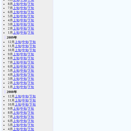
8月
上旬
/
中旬
/
下旬
7月
上旬
/
中旬
/
下旬
6月
上旬
/
中旬
/
下旬
5月
上旬
/
中旬
/
下旬
4月
上旬
/
中旬
/
下旬
3月
上旬
/
中旬
/
下旬
2月
上旬
/
中旬
/
下旬
1月
上旬
/
中旬
/
下旬
2009年
12月
上旬
/
中旬
/
下旬
11月
上旬
/
中旬
/
下旬
10月
上旬
/
中旬
/
下旬
9月
上旬
/
中旬
/
下旬
8月
上旬
/
中旬
/
下旬
7月
上旬
/
中旬
/
下旬
6月
上旬
/
中旬
/
下旬
5月
上旬
/
中旬
/
下旬
4月
上旬
/
中旬
/
下旬
3月
上旬
/
中旬
/
下旬
2月
上旬
/
中旬
/
下旬
1月
上旬
/
中旬
/
下旬
2008年
12月
上旬
/
中旬
/
下旬
11月
上旬
/
中旬
/
下旬
10月
上旬
/
中旬
/
下旬
9月
上旬
/
中旬
/
下旬
8月
上旬
/
中旬
/
下旬
7月
上旬
/
中旬
/
下旬
6月
上旬
/
中旬
/
下旬
5月
上旬
/
中旬
/
下旬
4月
上旬
/
中旬
/
下旬