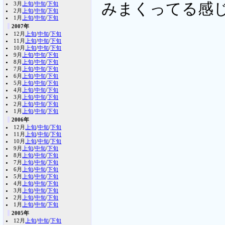
3月
上旬
/
中旬
/
下旬
みまくってる感じ
2月
上旬
/
中旬
/
下旬
1月
上旬
/
中旬
/
下旬
2007年
12月
上旬
/
中旬
/
下旬
11月
上旬
/
中旬
/
下旬
10月
上旬
/
中旬
/
下旬
9月
上旬
/
中旬
/
下旬
8月
上旬
/
中旬
/
下旬
7月
上旬
/
中旬
/
下旬
6月
上旬
/
中旬
/
下旬
5月
上旬
/
中旬
/
下旬
4月
上旬
/
中旬
/
下旬
3月
上旬
/
中旬
/
下旬
2月
上旬
/
中旬
/
下旬
1月
上旬
/
中旬
/
下旬
2006年
12月
上旬
/
中旬
/
下旬
11月
上旬
/
中旬
/
下旬
10月
上旬
/
中旬
/
下旬
9月
上旬
/
中旬
/
下旬
8月
上旬
/
中旬
/
下旬
7月
上旬
/
中旬
/
下旬
6月
上旬
/
中旬
/
下旬
5月
上旬
/
中旬
/
下旬
4月
上旬
/
中旬
/
下旬
3月
上旬
/
中旬
/
下旬
2月
上旬
/
中旬
/
下旬
1月
上旬
/
中旬
/
下旬
2005年
12月
上旬
/
中旬
/
下旬