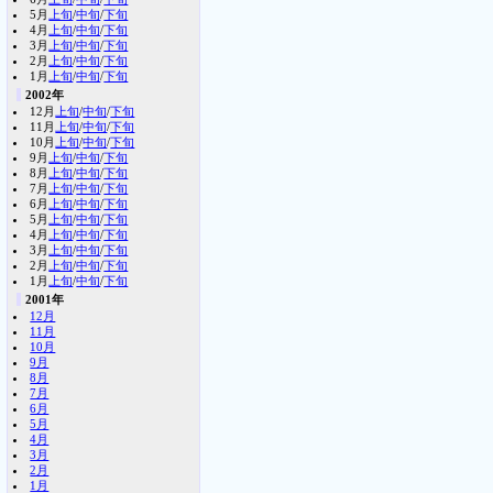
5月
上旬
/
中旬
/
下旬
4月
上旬
/
中旬
/
下旬
3月
上旬
/
中旬
/
下旬
2月
上旬
/
中旬
/
下旬
1月
上旬
/
中旬
/
下旬
2002年
12月
上旬
/
中旬
/
下旬
11月
上旬
/
中旬
/
下旬
10月
上旬
/
中旬
/
下旬
9月
上旬
/
中旬
/
下旬
8月
上旬
/
中旬
/
下旬
7月
上旬
/
中旬
/
下旬
6月
上旬
/
中旬
/
下旬
5月
上旬
/
中旬
/
下旬
4月
上旬
/
中旬
/
下旬
3月
上旬
/
中旬
/
下旬
2月
上旬
/
中旬
/
下旬
1月
上旬
/
中旬
/
下旬
2001年
12月
11月
10月
9月
8月
7月
6月
5月
4月
3月
2月
1月