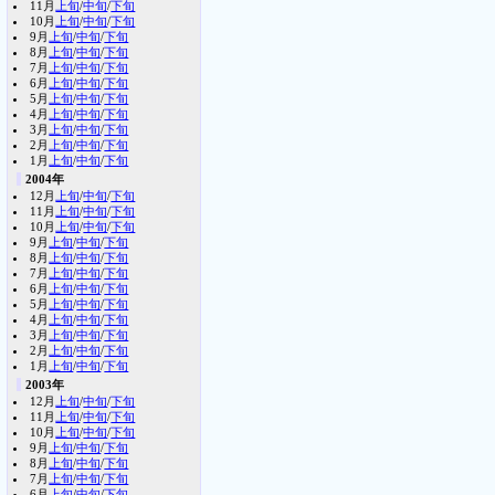
11月
上旬
/
中旬
/
下旬
10月
上旬
/
中旬
/
下旬
9月
上旬
/
中旬
/
下旬
8月
上旬
/
中旬
/
下旬
7月
上旬
/
中旬
/
下旬
6月
上旬
/
中旬
/
下旬
5月
上旬
/
中旬
/
下旬
4月
上旬
/
中旬
/
下旬
3月
上旬
/
中旬
/
下旬
2月
上旬
/
中旬
/
下旬
1月
上旬
/
中旬
/
下旬
2004年
12月
上旬
/
中旬
/
下旬
11月
上旬
/
中旬
/
下旬
10月
上旬
/
中旬
/
下旬
9月
上旬
/
中旬
/
下旬
8月
上旬
/
中旬
/
下旬
7月
上旬
/
中旬
/
下旬
6月
上旬
/
中旬
/
下旬
5月
上旬
/
中旬
/
下旬
4月
上旬
/
中旬
/
下旬
3月
上旬
/
中旬
/
下旬
2月
上旬
/
中旬
/
下旬
1月
上旬
/
中旬
/
下旬
2003年
12月
上旬
/
中旬
/
下旬
11月
上旬
/
中旬
/
下旬
10月
上旬
/
中旬
/
下旬
9月
上旬
/
中旬
/
下旬
8月
上旬
/
中旬
/
下旬
7月
上旬
/
中旬
/
下旬
6月
上旬
/
中旬
/
下旬