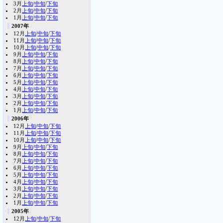
3月
上旬
/
中旬
/
下旬
2月
上旬
/
中旬
/
下旬
1月
上旬
/
中旬
/
下旬
2007年
12月
上旬
/
中旬
/
下旬
11月
上旬
/
中旬
/
下旬
10月
上旬
/
中旬
/
下旬
9月
上旬
/
中旬
/
下旬
8月
上旬
/
中旬
/
下旬
7月
上旬
/
中旬
/
下旬
6月
上旬
/
中旬
/
下旬
5月
上旬
/
中旬
/
下旬
4月
上旬
/
中旬
/
下旬
3月
上旬
/
中旬
/
下旬
2月
上旬
/
中旬
/
下旬
1月
上旬
/
中旬
/
下旬
2006年
12月
上旬
/
中旬
/
下旬
11月
上旬
/
中旬
/
下旬
10月
上旬
/
中旬
/
下旬
9月
上旬
/
中旬
/
下旬
8月
上旬
/
中旬
/
下旬
7月
上旬
/
中旬
/
下旬
6月
上旬
/
中旬
/
下旬
5月
上旬
/
中旬
/
下旬
4月
上旬
/
中旬
/
下旬
3月
上旬
/
中旬
/
下旬
2月
上旬
/
中旬
/
下旬
1月
上旬
/
中旬
/
下旬
2005年
12月
上旬
/
中旬
/
下旬