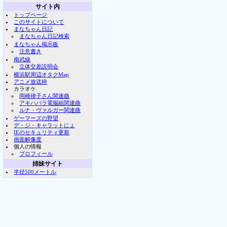
サイト内
トップページ
このサイトについて
まなちゃん日記
まなちゃん日記検索
まなちゃん掲示板
注意書き
南武線
立体交差説明会
横浜駅周辺オタクMap
アニメ放送枠
カラオケ
岡崎律子さん関連曲
アキハバラ電脳組関連曲
ルナ・ヴァルガー関連曲
ゲーマーズの野望
デ・ジ・キャラットにょ
IEのセキュリティ更新
画面解像度
個人の情報
プロフィール
姉妹サイト
半径500メートル