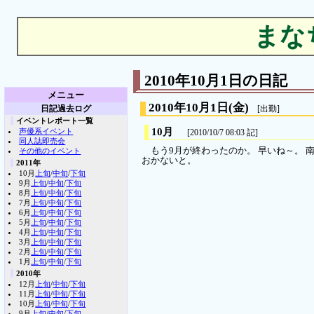
まな
2010年10月1日の日記
メニュー
2010年10月1日
(金)
日記過去ログ
[出勤]
イベントレポート一覧
10月
声優系イベント
[2010/10/7 08:03 記]
同人誌即売会
もう9月が終わったのか。 早いね～。
その他のイベント
おかないと。
2011年
10月
上旬
/
中旬
/
下旬
9月
上旬
/
中旬
/
下旬
8月
上旬
/
中旬
/
下旬
7月
上旬
/
中旬
/
下旬
6月
上旬
/
中旬
/
下旬
5月
上旬
/
中旬
/
下旬
4月
上旬
/
中旬
/
下旬
3月
上旬
/
中旬
/
下旬
2月
上旬
/
中旬
/
下旬
1月
上旬
/
中旬
/
下旬
2010年
12月
上旬
/
中旬
/
下旬
11月
上旬
/
中旬
/
下旬
10月
上旬
/
中旬
/
下旬
9月
上旬
/
中旬
/
下旬