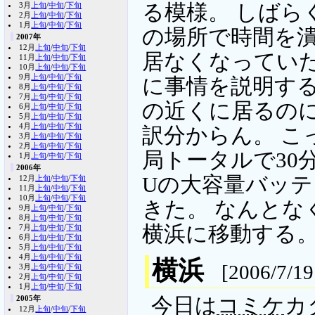
3月
上旬
/
中旬
/
下旬
る模様。 しば
2月
上旬
/
中旬
/
下旬
1月
上旬
/
中旬
/
下旬
の場所で時間を潰
2007年
12月
上旬
/
中旬
/
下旬
居なくなっていた
11月
上旬
/
中旬
/
下旬
10月
上旬
/
中旬
/
下旬
9月
上旬
/
中旬
/
下旬
に事情を説明する
8月
上旬
/
中旬
/
下旬
7月
上旬
/
中旬
/
下旬
の近くに居るの
6月
上旬
/
中旬
/
下旬
5月
上旬
/
中旬
/
下旬
4月
上旬
/
中旬
/
下旬
訳分からん。 こ
3月
上旬
/
中旬
/
下旬
2月
上旬
/
中旬
/
下旬
局トータルで30分
1月
上旬
/
中旬
/
下旬
2006年
Uの大容量バッテリ
12月
上旬
/
中旬
/
下旬
11月
上旬
/
中旬
/
下旬
10月
上旬
/
中旬
/
下旬
きた。 なんとな
9月
上旬
/
中旬
/
下旬
8月
上旬
/
中旬
/
下旬
横浜に移動する
7月
上旬
/
中旬
/
下旬
6月
上旬
/
中旬
/
下旬
5月
上旬
/
中旬
/
下旬
4月
上旬
/
中旬
/
下旬
横浜
[2006/7/19
3月
上旬
/
中旬
/
下旬
2月
上旬
/
中旬
/
下旬
1月
上旬
/
中旬
/
下旬
2005年
今日は
コミケ
カ
12月
上旬
/
中旬
/
下旬