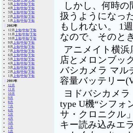
しかし、何時の
5月
上旬
/
中旬
/
下旬
4月
上旬
/
中旬
/
下旬
3月
上旬
/
中旬
/
下旬
扱うようになっ
2月
上旬
/
中旬
/
下旬
1月
上旬
/
中旬
/
下旬
もしれない。 1
2002年
12月
上旬
/
中旬
/
下旬
なので、そのと
11月
上旬
/
中旬
/
下旬
10月
上旬
/
中旬
/
下旬
9月
上旬
/
中旬
/
下旬
アニメイト横浜
8月
上旬
/
中旬
/
下旬
7月
上旬
/
中旬
/
下旬
6月
上旬
/
中旬
/
下旬
店とメロンブッ
5月
上旬
/
中旬
/
下旬
4月
上旬
/
中旬
/
下旬
バシカメラ マルチ
3月
上旬
/
中旬
/
下旬
2月
上旬
/
中旬
/
下旬
1月
上旬
/
中旬
/
下旬
容量バッテリー(V
2001年
12月
11月
ヨドバシカメラ 
10月
9月
type U機“シフ
8月
7月
6月
サ・クロニクル」
5月
4月
キー読み込みエラ
3月
2月
1月