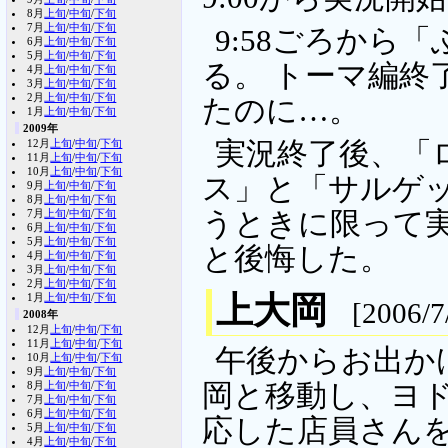
8月
上旬
/
中旬
/
下旬
7月
上旬
/
中旬
/
下旬
9:58ごろから
6月
上旬
/
中旬
/
下旬
5月
上旬
/
中旬
/
下旬
る。 トーマ編終
4月
上旬
/
中旬
/
下旬
3月
上旬
/
中旬
/
下旬
2月
上旬
/
中旬
/
下旬
たのに…。
1月
上旬
/
中旬
/
下旬
2009年
12月
上旬
/
中旬
/
下旬
実況終了後、「
11月
上旬
/
中旬
/
下旬
10月
上旬
/
中旬
/
下旬
ス」と「サルゲ
9月
上旬
/
中旬
/
下旬
8月
上旬
/
中旬
/
下旬
7月
上旬
/
中旬
/
下旬
うときに限って
6月
上旬
/
中旬
/
下旬
5月
上旬
/
中旬
/
下旬
と後悔した。
4月
上旬
/
中旬
/
下旬
3月
上旬
/
中旬
/
下旬
2月
上旬
/
中旬
/
下旬
上大岡
1月
上旬
/
中旬
/
下旬
[2006/7
2008年
12月
上旬
/
中旬
/
下旬
11月
上旬
/
中旬
/
下旬
午後からお出か
10月
上旬
/
中旬
/
下旬
9月
上旬
/
中旬
/
下旬
8月
上旬
/
中旬
/
下旬
岡と移動し、ヨド
7月
上旬
/
中旬
/
下旬
6月
上旬
/
中旬
/
下旬
応した店員さん
5月
上旬
/
中旬
/
下旬
4月
上旬
/
中旬
/
下旬