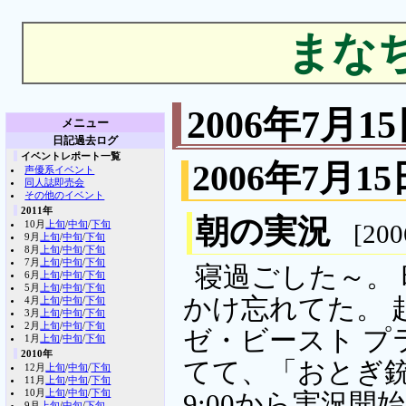
まな
2006年7月
メニュー
日記過去ログ
イベントレポート一覧
2006年7月15
声優系イベント
同人誌即売会
その他のイベント
2011年
朝の実況
10月
上旬
/
中旬
/
下旬
[200
9月
上旬
/
中旬
/
下旬
8月
上旬
/
中旬
/
下旬
7月
上旬
/
中旬
/
下旬
寝過ごした～。
6月
上旬
/
中旬
/
下旬
5月
上旬
/
中旬
/
下旬
かけ忘れてた。 
4月
上旬
/
中旬
/
下旬
3月
上旬
/
中旬
/
下旬
2月
上旬
/
中旬
/
下旬
ゼ・ビースト プ
1月
上旬
/
中旬
/
下旬
2010年
てて、「おとぎ銃
12月
上旬
/
中旬
/
下旬
11月
上旬
/
中旬
/
下旬
10月
上旬
/
中旬
/
下旬
9:00から実況
9月
上旬
/
中旬
/
下旬