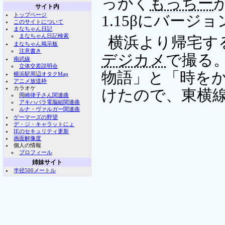
っかく
もっちー
サイト内
トップページ
1.15βにバー
このサイトについて
まなちゃん日記
まなちゃん日記検索
横浜より帰宅す
まなちゃん掲示板
注意書き
デジカメ
で撮る。
南武線
立体交差説明会
物語」と「時をか
横浜駅周辺オタクMap
アニメ放送枠
カラオケ
けたので、東横
岡崎律子さん関連曲
アキハバラ電脳組関連曲
ルナ・ヴァルガー関連曲
ゲーマーズの野望
デ・ジ・キャラットにょ
IEのセキュリティ更新
画面解像度
個人の情報
プロフィール
姉妹サイト
半径500メートル