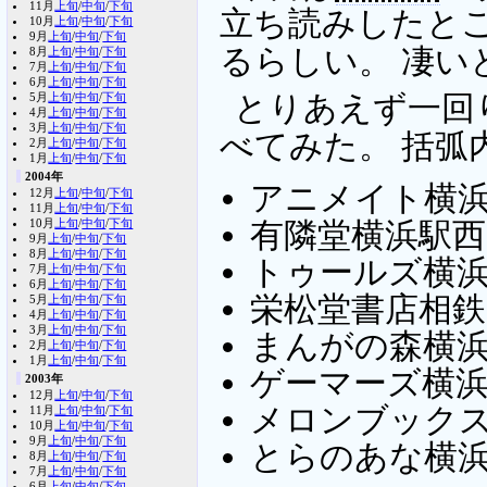
11月
上旬
/
中旬
/
下旬
立ち読みしたと
10月
上旬
/
中旬
/
下旬
9月
上旬
/
中旬
/
下旬
るらしい。 凄い
8月
上旬
/
中旬
/
下旬
7月
上旬
/
中旬
/
下旬
6月
上旬
/
中旬
/
下旬
5月
上旬
/
中旬
/
下旬
とりあえず一回
4月
上旬
/
中旬
/
下旬
3月
上旬
/
中旬
/
下旬
べてみた。 括弧
2月
上旬
/
中旬
/
下旬
1月
上旬
/
中旬
/
下旬
2004年
アニメイト横浜店
12月
上旬
/
中旬
/
下旬
11月
上旬
/
中旬
/
下旬
10月
上旬
/
中旬
/
下旬
有隣堂横浜駅西
9月
上旬
/
中旬
/
下旬
8月
上旬
/
中旬
/
下旬
トゥールズ横浜
7月
上旬
/
中旬
/
下旬
6月
上旬
/
中旬
/
下旬
栄松堂書店相鉄
5月
上旬
/
中旬
/
下旬
4月
上旬
/
中旬
/
下旬
3月
上旬
/
中旬
/
下旬
まんがの森横浜
2月
上旬
/
中旬
/
下旬
1月
上旬
/
中旬
/
下旬
ゲーマーズ横浜店
2003年
12月
上旬
/
中旬
/
下旬
メロンブックス
11月
上旬
/
中旬
/
下旬
10月
上旬
/
中旬
/
下旬
9月
上旬
/
中旬
/
下旬
とらのあな横浜
8月
上旬
/
中旬
/
下旬
7月
上旬
/
中旬
/
下旬
6月
上旬
/
中旬
/
下旬