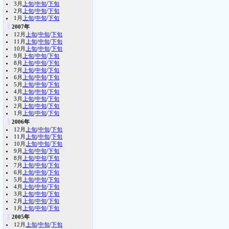
3月
上旬
/
中旬
/
下旬
2月
上旬
/
中旬
/
下旬
1月
上旬
/
中旬
/
下旬
2007年
12月
上旬
/
中旬
/
下旬
11月
上旬
/
中旬
/
下旬
10月
上旬
/
中旬
/
下旬
9月
上旬
/
中旬
/
下旬
8月
上旬
/
中旬
/
下旬
7月
上旬
/
中旬
/
下旬
6月
上旬
/
中旬
/
下旬
5月
上旬
/
中旬
/
下旬
4月
上旬
/
中旬
/
下旬
3月
上旬
/
中旬
/
下旬
2月
上旬
/
中旬
/
下旬
1月
上旬
/
中旬
/
下旬
2006年
12月
上旬
/
中旬
/
下旬
11月
上旬
/
中旬
/
下旬
10月
上旬
/
中旬
/
下旬
9月
上旬
/
中旬
/
下旬
8月
上旬
/
中旬
/
下旬
7月
上旬
/
中旬
/
下旬
6月
上旬
/
中旬
/
下旬
5月
上旬
/
中旬
/
下旬
4月
上旬
/
中旬
/
下旬
3月
上旬
/
中旬
/
下旬
2月
上旬
/
中旬
/
下旬
1月
上旬
/
中旬
/
下旬
2005年
12月
上旬
/
中旬
/
下旬