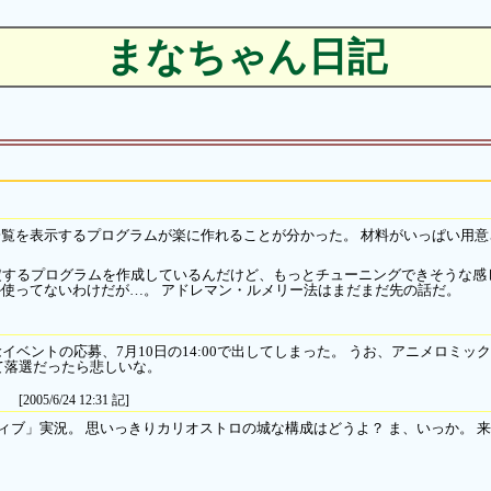
まなちゃん日記
覧を表示するプログラムが楽に作れることが分かった。 材料がいっぱい用意
定するプログラムを作成しているんだけど、もっとチューニングできそうな感じ
使ってないわけだが…。 アドレマン・ルメリー法はまだまだ先の話だ。
イベントの応募、7月10日の14:00で出してしまった。 うお、アニメロミック
て落選だったら悲しいな。
[2005/6/24 12:31 記]
ナティブ」実況。 思いっきりカリオストロの城な構成はどうよ？ ま、いっか。 