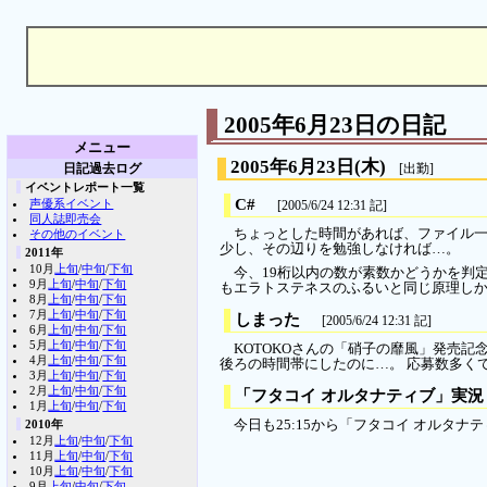
2005年6月23日の日記
メニュー
2005年6月23日
(木)
日記過去ログ
[出勤]
イベントレポート一覧
C#
声優系イベント
[2005/6/24 12:31 記]
同人誌即売会
ちょっとした時間があれば、ファイル一
その他のイベント
少し、その辺りを勉強しなければ…。
2011年
10月
上旬
/
中旬
/
下旬
今、19桁以内の数が素数かどうかを判
9月
上旬
/
中旬
/
下旬
もエラトステネスのふるいと同じ原理しか
8月
上旬
/
中旬
/
下旬
7月
上旬
/
中旬
/
下旬
しまった
[2005/6/24 12:31 記]
6月
上旬
/
中旬
/
下旬
5月
上旬
/
中旬
/
下旬
KOTOKOさんの「硝子の靡風」発売記念
4月
上旬
/
中旬
/
下旬
後ろの時間帯にしたのに…。 応募数多く
3月
上旬
/
中旬
/
下旬
2月
上旬
/
中旬
/
下旬
「フタコイ オルタナティブ」実況
1月
上旬
/
中旬
/
下旬
2010年
今日も25:15から「フタコイ オルタ
12月
上旬
/
中旬
/
下旬
11月
上旬
/
中旬
/
下旬
10月
上旬
/
中旬
/
下旬
9月
上旬
/
中旬
/
下旬