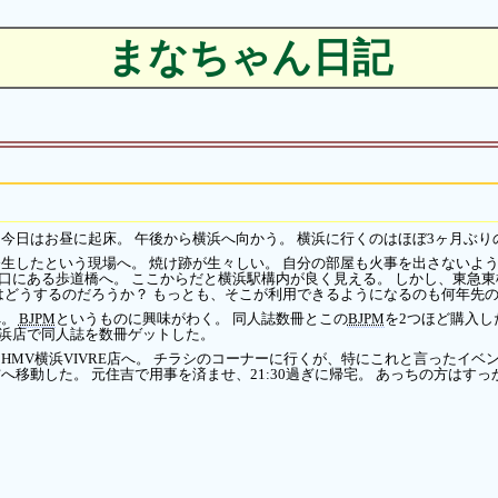
まなちゃん日記
今日はお昼に起床。 午後から横浜へ向かう。 横浜に行くのはほぼ3ヶ月ぶり
生したという現場へ。 焼け跡が生々しい。 自分の部屋も火事を出さないよ
北口にある歩道橋へ。 ここからだと横浜駅構内が良く見える。 しかし、東急
はどうするのだろうか？ もっとも、そこが利用できるようになるのも何年先
へ。
BJPM
というものに興味がわく。 同人誌数冊とこの
BJPM
を2つほど購入し
横浜店で同人誌を数冊ゲットした。
MV横浜VIVRE店へ。 チラシのコーナーに行くが、特にこれと言ったイベ
移動した。 元住吉で用事を済ませ、21:30過ぎに帰宅。 あっちの方はす