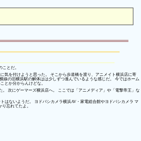
のことだ。
うに気を付けようと思った。 そこから歩道橋を渡り、アニメイト横浜店に寄
東横線の旧横浜駅の解体はは少しずつ進んでいるような感じだ。 今ではホーム
のことか分からんけどな。
た。 次にゲーマーズ横浜店へ。 ここでは「アニメディア」や「電撃帝王」な
ントはないようだ。 ヨドバシカメラ横浜AV・家電総合館やヨドバシカメラ マ
っかり忘れてたよ。