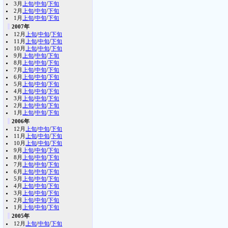
3月
上旬
/
中旬
/
下旬
2月
上旬
/
中旬
/
下旬
1月
上旬
/
中旬
/
下旬
2007年
12月
上旬
/
中旬
/
下旬
11月
上旬
/
中旬
/
下旬
10月
上旬
/
中旬
/
下旬
9月
上旬
/
中旬
/
下旬
8月
上旬
/
中旬
/
下旬
7月
上旬
/
中旬
/
下旬
6月
上旬
/
中旬
/
下旬
5月
上旬
/
中旬
/
下旬
4月
上旬
/
中旬
/
下旬
3月
上旬
/
中旬
/
下旬
2月
上旬
/
中旬
/
下旬
1月
上旬
/
中旬
/
下旬
2006年
12月
上旬
/
中旬
/
下旬
11月
上旬
/
中旬
/
下旬
10月
上旬
/
中旬
/
下旬
9月
上旬
/
中旬
/
下旬
8月
上旬
/
中旬
/
下旬
7月
上旬
/
中旬
/
下旬
6月
上旬
/
中旬
/
下旬
5月
上旬
/
中旬
/
下旬
4月
上旬
/
中旬
/
下旬
3月
上旬
/
中旬
/
下旬
2月
上旬
/
中旬
/
下旬
1月
上旬
/
中旬
/
下旬
2005年
12月
上旬
/
中旬
/
下旬