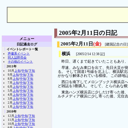
2005年2月11日の日記
メニュー
2005年2月11日
(金)
日記過去ログ
[建国記念の日]
イベントレポート一覧
横浜
声優系イベント
[2005/2/14 12:38 記]
同人誌即売会
昨日、遅くまで起きていたこともあり、
その他のイベント
2011年
早速、みなみ東口を出て、先日火災が発
10月
上旬
/
中旬
/
下旬
る。 そして国道1号線を北上し、横浜駅
9月
上旬
/
中旬
/
下旬
がかなり解体されている模様。 この跡地
8月
上旬
/
中旬
/
下旬
西口を南下してメロンブックス横浜店
7月
上旬
/
中旬
/
下旬
ど雑誌を3冊購入。 そして、とらのあな
6月
上旬
/
中旬
/
下旬
5月
上旬
/
中旬
/
下旬
東急ハンズ横浜店に少しだけ寄った後、H
4月
上旬
/
中旬
/
下旬
ルチメディア横浜に少し寄った後、元住吉へ
3月
上旬
/
中旬
/
下旬
2月
上旬
/
中旬
/
下旬
1月
上旬
/
中旬
/
下旬
2010年
12月
上旬
/
中旬
/
下旬
11月
上旬
/
中旬
/
下旬
10月
上旬
/
中旬
/
下旬
9月
上旬
/
中旬
/
下旬