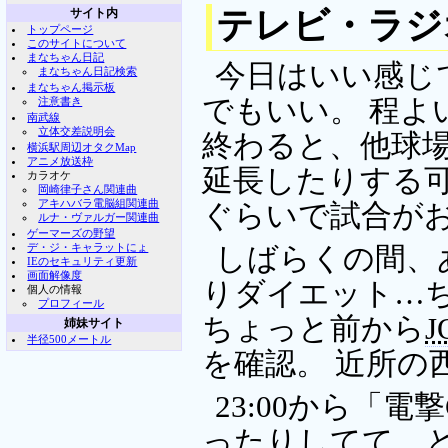
テレビ・ラジ
サイト内
トップページ
このサイトについて
まなちゃん日記
今日はいい感じ
まなちゃん日記検索
まなちゃん掲示板
でもいい。 程よ
注意書き
南武線
立体交差説明会
終わると、他球
横浜駅周辺オタクMap
アニメ放送枠
延長したりする可
カラオケ
岡崎律子さん関連曲
アキハバラ電脳組関連曲
ぐらいで試合が
ルナ・ヴァルガー関連曲
ゲーマーズの野望
デ・ジ・キャラットにょ
しばらくの間、
IEのセキュリティ更新
画面解像度
りダイエット…ち
個人の情報
プロフィール
ちょっと前から
J
姉妹サイト
半径500メートル
を確認。 近所の
23:00から「電撃
ったりしてて、と