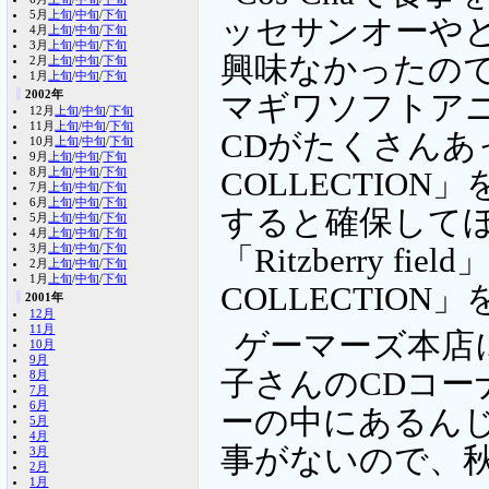
5月
上旬
/
中旬
/
下旬
ッセサンオーや
4月
上旬
/
中旬
/
下旬
3月
上旬
/
中旬
/
下旬
興味なかったのでパ
2月
上旬
/
中旬
/
下旬
1月
上旬
/
中旬
/
下旬
2002年
マギワソフトア
12月
上旬
/
中旬
/
下旬
11月
上旬
/
中旬
/
下旬
CDがたくさんあっ
10月
上旬
/
中旬
/
下旬
9月
上旬
/
中旬
/
下旬
8月
上旬
/
中旬
/
下旬
COLLECTIO
7月
上旬
/
中旬
/
下旬
6月
上旬
/
中旬
/
下旬
すると確保して
5月
上旬
/
中旬
/
下旬
4月
上旬
/
中旬
/
下旬
3月
上旬
/
中旬
/
下旬
「Ritzberry fi
2月
上旬
/
中旬
/
下旬
1月
上旬
/
中旬
/
下旬
COLLECTION
2001年
12月
11月
ゲーマーズ本店
10月
9月
子さんのCDコー
8月
7月
6月
ーの中にあるん
5月
4月
事がないので、
3月
2月
1月