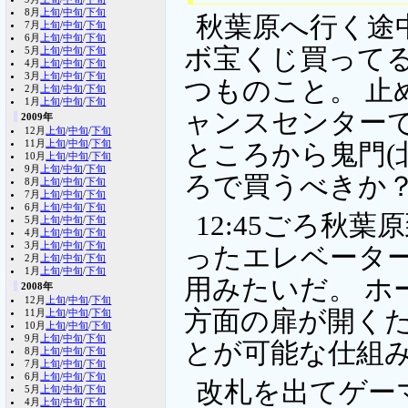
8月
上旬
/
中旬
/
下旬
秋葉原へ行く途
7月
上旬
/
中旬
/
下旬
6月
上旬
/
中旬
/
下旬
ボ宝くじ買ってるけ
5月
上旬
/
中旬
/
下旬
4月
上旬
/
中旬
/
下旬
3月
上旬
/
中旬
/
下旬
つものこと。 止
2月
上旬
/
中旬
/
下旬
1月
上旬
/
中旬
/
下旬
ャンスセンター
2009年
12月
上旬
/
中旬
/
下旬
11月
上旬
/
中旬
/
下旬
ところから鬼門(
10月
上旬
/
中旬
/
下旬
9月
上旬
/
中旬
/
下旬
ろで買うべきか？
8月
上旬
/
中旬
/
下旬
7月
上旬
/
中旬
/
下旬
6月
上旬
/
中旬
/
下旬
12:45ごろ秋
5月
上旬
/
中旬
/
下旬
4月
上旬
/
中旬
/
下旬
3月
上旬
/
中旬
/
下旬
ったエレベーター
2月
上旬
/
中旬
/
下旬
1月
上旬
/
中旬
/
下旬
用みたいだ。 ホ
2008年
12月
上旬
/
中旬
/
下旬
方面の扉が開く
11月
上旬
/
中旬
/
下旬
10月
上旬
/
中旬
/
下旬
9月
上旬
/
中旬
/
下旬
とが可能な仕組
8月
上旬
/
中旬
/
下旬
7月
上旬
/
中旬
/
下旬
6月
上旬
/
中旬
/
下旬
改札を出てゲー
5月
上旬
/
中旬
/
下旬
4月
上旬
/
中旬
/
下旬