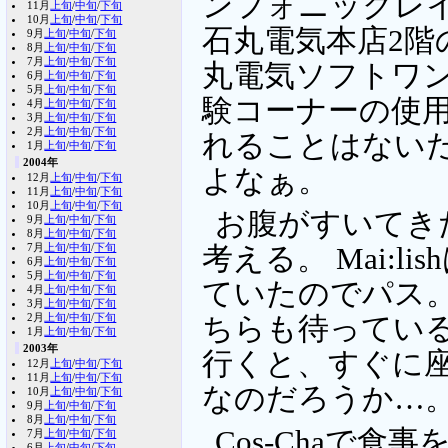
ンフォニックレイ
11月
上旬
/
中旬
/
下旬
10月
上旬
/
中旬
/
下旬
石丸電気本店2階
9月
上旬
/
中旬
/
下旬
8月
上旬
/
中旬
/
下旬
7月
上旬
/
中旬
/
下旬
丸電気ソフトワン
6月
上旬
/
中旬
/
下旬
5月
上旬
/
中旬
/
下旬
験コーナーの使
4月
上旬
/
中旬
/
下旬
3月
上旬
/
中旬
/
下旬
2月
上旬
/
中旬
/
下旬
れることはない
1月
上旬
/
中旬
/
下旬
2004年
よなぁ。
12月
上旬
/
中旬
/
下旬
11月
上旬
/
中旬
/
下旬
10月
上旬
/
中旬
/
下旬
お腹がすいてき
9月
上旬
/
中旬
/
下旬
8月
上旬
/
中旬
/
下旬
7月
上旬
/
中旬
/
下旬
考える。 Mai:
6月
上旬
/
中旬
/
下旬
5月
上旬
/
中旬
/
下旬
ていたのでパス。 C
4月
上旬
/
中旬
/
下旬
3月
上旬
/
中旬
/
下旬
2月
上旬
/
中旬
/
下旬
ちらも待っている人
1月
上旬
/
中旬
/
下旬
2003年
行くと、すぐに座
12月
上旬
/
中旬
/
下旬
11月
上旬
/
中旬
/
下旬
なのだろうか…
10月
上旬
/
中旬
/
下旬
9月
上旬
/
中旬
/
下旬
8月
上旬
/
中旬
/
下旬
Cos-Chaで
7月
上旬
/
中旬
/
下旬
6月
上旬
/
中旬
/
下旬