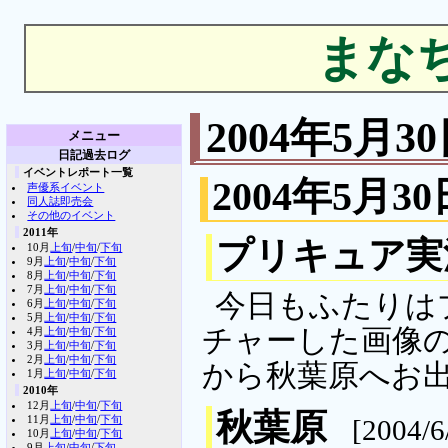
まな
2004年5月
メニュー
日記過去ログ
イベントレポート一覧
2004年5月30
声優系イベント
同人誌即売会
その他のイベント
2011年
プリキュア実
10月
上旬
/
中旬
/
下旬
9月
上旬
/
中旬
/
下旬
8月
上旬
/
中旬
/
下旬
7月
上旬
/
中旬
/
下旬
今日もふたりは
6月
上旬
/
中旬
/
下旬
5月
上旬
/
中旬
/
下旬
チャーした画像の
4月
上旬
/
中旬
/
下旬
3月
上旬
/
中旬
/
下旬
2月
上旬
/
中旬
/
下旬
から秋葉原へお
1月
上旬
/
中旬
/
下旬
2010年
12月
上旬
/
中旬
/
下旬
秋葉原
11月
上旬
/
中旬
/
下旬
[2004/
10月
上旬
/
中旬
/
下旬
9月
上旬
/
中旬
/
下旬