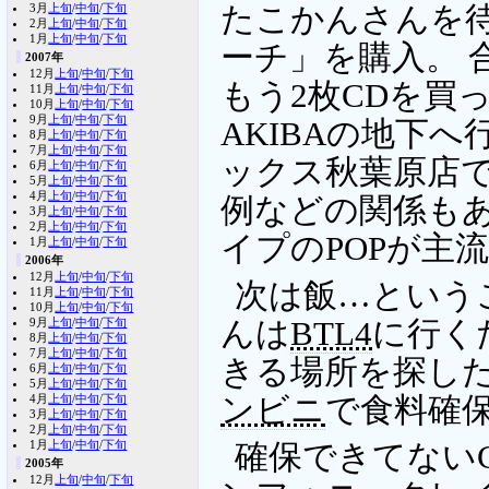
3月
上旬
/
中旬
/
下旬
たこかんさんを待
2月
上旬
/
中旬
/
下旬
1月
上旬
/
中旬
/
下旬
ーチ」を購入。 
2007年
12月
上旬
/
中旬
/
下旬
もう2枚CDを買っ
11月
上旬
/
中旬
/
下旬
10月
上旬
/
中旬
/
下旬
9月
上旬
/
中旬
/
下旬
AKIBAの地下
8月
上旬
/
中旬
/
下旬
7月
上旬
/
中旬
/
下旬
ックス秋葉原店で
6月
上旬
/
中旬
/
下旬
5月
上旬
/
中旬
/
下旬
4月
上旬
/
中旬
/
下旬
例などの関係も
3月
上旬
/
中旬
/
下旬
2月
上旬
/
中旬
/
下旬
イプのPOPが主
1月
上旬
/
中旬
/
下旬
2006年
12月
上旬
/
中旬
/
下旬
次は飯…という
11月
上旬
/
中旬
/
下旬
10月
上旬
/
中旬
/
下旬
9月
上旬
/
中旬
/
下旬
んは
BTL4
に行く
8月
上旬
/
中旬
/
下旬
7月
上旬
/
中旬
/
下旬
きる場所を探した
6月
上旬
/
中旬
/
下旬
5月
上旬
/
中旬
/
下旬
4月
上旬
/
中旬
/
下旬
ンビニ
で食料確
3月
上旬
/
中旬
/
下旬
2月
上旬
/
中旬
/
下旬
1月
上旬
/
中旬
/
下旬
確保できてない
2005年
12月
上旬
/
中旬
/
下旬