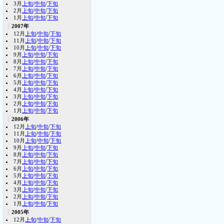
3月
上旬
/
中旬
/
下旬
2月
上旬
/
中旬
/
下旬
1月
上旬
/
中旬
/
下旬
2007年
12月
上旬
/
中旬
/
下旬
11月
上旬
/
中旬
/
下旬
10月
上旬
/
中旬
/
下旬
9月
上旬
/
中旬
/
下旬
8月
上旬
/
中旬
/
下旬
7月
上旬
/
中旬
/
下旬
6月
上旬
/
中旬
/
下旬
5月
上旬
/
中旬
/
下旬
4月
上旬
/
中旬
/
下旬
3月
上旬
/
中旬
/
下旬
2月
上旬
/
中旬
/
下旬
1月
上旬
/
中旬
/
下旬
2006年
12月
上旬
/
中旬
/
下旬
11月
上旬
/
中旬
/
下旬
10月
上旬
/
中旬
/
下旬
9月
上旬
/
中旬
/
下旬
8月
上旬
/
中旬
/
下旬
7月
上旬
/
中旬
/
下旬
6月
上旬
/
中旬
/
下旬
5月
上旬
/
中旬
/
下旬
4月
上旬
/
中旬
/
下旬
3月
上旬
/
中旬
/
下旬
2月
上旬
/
中旬
/
下旬
1月
上旬
/
中旬
/
下旬
2005年
12月
上旬
/
中旬
/
下旬