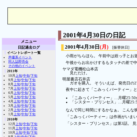
2001年4月30日の日記
メニュー
2001年4月30日
(月)
日記過去ログ
[振替休日]
イベントレポート一覧
小雨がちらほら。 午前中は姪っ子とお
声優系イベント
同人誌即売会
午後からお出かけするもタッチの差で中
その他のイベント
ヤマダ電機松山本店
2011年
見ただけ。
10月
上旬
/
中旬
/
下旬
明屋書店石井店
9月
上旬
/
中旬
/
下旬
ガオを購入。 そういえば、発売日の2
8月
上旬
/
中旬
/
下旬
7月
上旬
/
中旬
/
下旬
夜中に起きて「こみっくパーティー」
6月
上旬
/
中旬
/
下旬
5月
上旬
/
中旬
/
下旬
「こみっくパーティー」…月曜25:5
4月
上旬
/
中旬
/
下旬
「シスター・プリンセス」…月曜25:
3月
上旬
/
中旬
/
下旬
2月
上旬
/
中旬
/
下旬
なんで同じ時間にするかなぁ。 こんな
1月
上旬
/
中旬
/
下旬
「こみっくパーティー」は作画がいまい
2010年
「シスター・プリンセス」は第3話。 
12月
上旬
/
中旬
/
下旬
11月
上旬
/
中旬
/
下旬
10月
上旬
/
中旬
/
下旬
9月
上旬
/
中旬
/
下旬