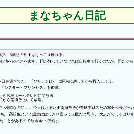
まなちゃん日記
遊び。 3歳児の相手はけっこう疲れる。
心地へのバスを逃す。 雨が降っていなければ自転車で行くのだが、雨だから
7日を過ぎてた。 「ぴたテン(3)」は関東に戻ってから購入しよう。
と「シスター・プリンセス」を鑑賞。
0から広島ホームテレビにて放送。
50から南海放送にて放送。
狭い地域なのに…。 今日はたまたま南海放送が野球中継のため30分延長だっ
ち。 高校生という設定ははっきり言って失敗だと思う。 大志がでしゃばり
見たことがあるので放送途中で寝た。