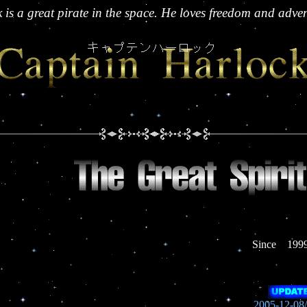
is a great pirate in the space. He loves freedom and adven
Since 1999
2005-12-0