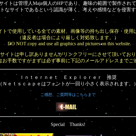
サイトは管理人Maja個人のHPであり、趣味の範囲で製作され
トなサイトであるという認識が薄く、考えや感情などを侵害す
イトで使用している全ての素材、画像等の持ち出し保存・使用
（違反者は場合により厳しく対処致します。）
DO NOT copy and use all graphics and pictures on this website.
サイトは申し訳ありませんがリンクフリーにさせて頂いており
はお手数ですがまずは必ず事前に下記のメールアドレスまでご
Ｉｎｔｅｒｎｅｔ Ｅｘｐｌｏｒｅｒ 推奨
（Ｎｅｔｓｃａｐｅはフォントが一回り小さく表示されます。
ご感想、ご質問等はこちらまで
Special Thanks!