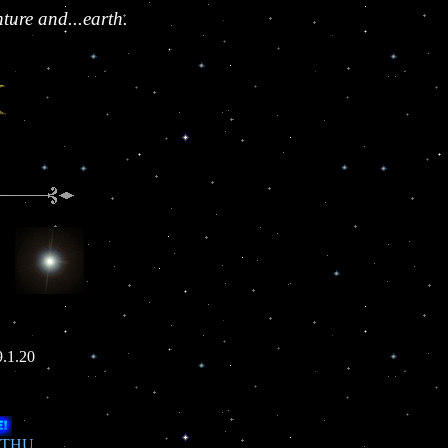
ture and...earth.
.1.20
8/THU