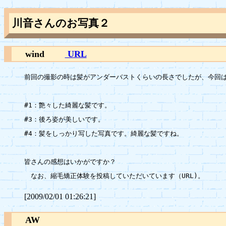
川音さんのお写真２
wind
URL
前回の撮影の時は髪がアンダーバストくらいの長さでしたが、今回は
#1：艶々した綺麗な髪です。

#3：後ろ姿が美しいです。

#4：髪をしっかり写した写真です。綺麗な髪ですね。

皆さんの感想はいかがですか？

[2009/02/01 01:26:21]
AW