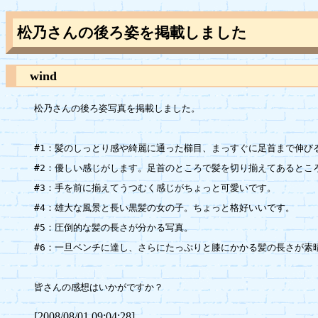
松乃さんの後ろ姿を掲載しました
wind
松乃さんの後ろ姿写真を掲載しました。

#1：髪のしっとり感や綺麗に通った櫛目、まっすぐに足首まで伸び
#2：優しい感じがします。足首のところで髪を切り揃えてあるところ
#3：手を前に揃えてうつむく感じがちょっと可愛いです。

#4：雄大な風景と長い黒髪の女の子。ちょっと格好いいです。

#5：圧倒的な髪の長さが分かる写真。

#6：一旦ベンチに達し、さらにたっぷりと膝にかかる髪の長さが素
[2008/08/01 09:04:28]