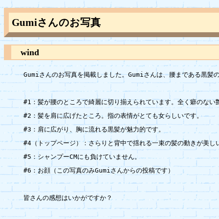
Gumiさんのお写真
wind
Gumiさんのお写真を掲載しました。Gumiさんは、腰まである黒髪の
#1：髪が腰のところで綺麗に切り揃えられています。全く癖のない艶
#2：髪を肩に広げたところ。指の表情がとても女らしいです。

#3：肩に広がり、胸に流れる黒髪が魅力的です。

#4（トップページ）：さらりと背中で揺れる一束の髪の動きが美しい
#5：シャンプーCMにも負けていません。

#6：お顔（この写真のみGumiさんからの投稿です）

皆さんの感想はいかがですか？
