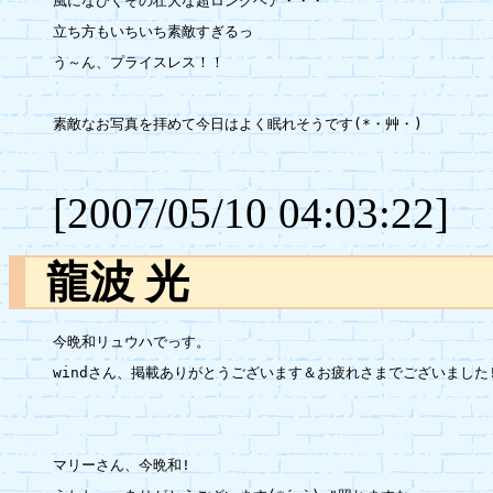
風になびくその壮大な超ロングヘア・・・

立ち方もいちいち素敵すぎるっ

う～ん、プライスレス！！

素敵なお写真を拝めて今日はよく眠れそうです(*・艸・)

[2007/05/10 04:03:22]
龍波 光
今晩和リュウハでっす。

windさん、掲載ありがとうございます＆お疲れさまでございました!
マリーさん、今晩和!
