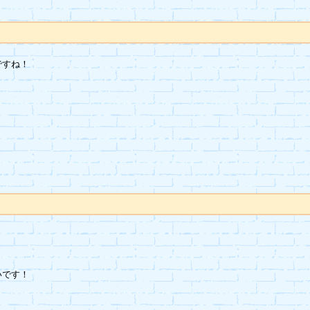
すね！

です！


