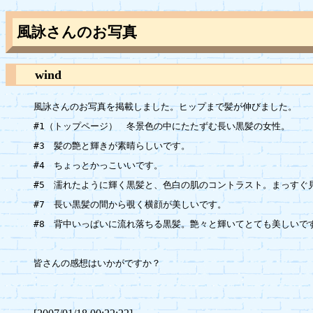
風詠さんのお写真
wind
風詠さんのお写真を掲載しました。ヒップまで髪が伸びました。

#1（トップページ）　冬景色の中にたたずむ長い黒髪の女性。

#3　髪の艶と輝きが素晴らしいです。

#4　ちょっとかっこいいです。

#5　濡れたように輝く黒髪と、色白の肌のコントラスト。まっすぐ見
#7　長い黒髪の間から覗く横顔が美しいです。

#8　背中いっぱいに流れ落ちる黒髪。艶々と輝いてとても美しいです
皆さんの感想はいかがですか？
