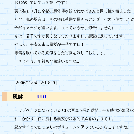
お顔が出ていても可愛いです！

実は私も９月に京都の風俗博物館でわかばさんと同じ袿を着ました！
ただし私の場合は、その頃は茶髪で長さもアンダーバスト位でしたの
全然イメージが違います。（っていうか、似合いません）

今は、若干ですが長くなっておりますし、黒髪に戻しています。

やはり、平安装束は黒髪が一番ですね！

篠笛を吹いている真似をした写真を残しております。

（そうそう、年齢も全然違いますね…）

[2006/11/04 22:13:29]
風詠
URL
トップページになっている♯１の写真を見た瞬間、平安時代の姫君を
袖にかかり、袿に流れる黒髪が印象的で絵巻のようです。

髪がすそまでたっぷりのボリュームを保っているからこそですね。
