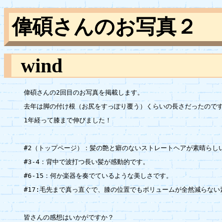
偉碩さんのお写真２
wind
偉碩さんの2回目のお写真を掲載します。

去年は脚の付け根（お尻をすっぽり覆う）くらいの長さだったのです
1年経って膝まで伸びました！

#2（トップページ）：髪の艶と癖のないストレートヘアが素晴らしい
#3-4：背中で波打つ長い髪が感動的です。

#6-15：何か楽器を奏でているような美しさです。

#17:毛先まで真っ直ぐで、膝の位置でもボリュームが全然減らない
皆さんの感想はいかがですか？
