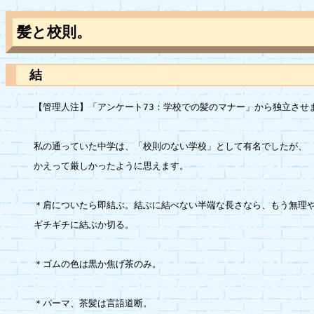
髪と校則。
結
【管理人注】「アンケート73：学校での髪のマナー」から独立させま
私の通っていた中学は、「校則のない学校」として有名でしたが、

かえって厳しかったように思えます。

＊肩についたら即結ぶ。結ぶに結べない半端な長さなら、もう無理や
ギチギチに結ぶか切る。

＊ゴムの色は黒か焦げ茶のみ。

＊パーマ、茶髪は言語道断。
