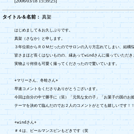
[2006/03/18 15:39:25]
タイトル＆名前：
真架
はじめまして＆お久しぶりです。

真架（さなか）と申します。

３年位前からＲＯＭだったのでサロンの入り方忘れてしまい、結構悩
皆さまほど長くはないものの、縁あってwindさんに撮っていただきま
実物より何倍も可愛く撮ってくださったので驚いています。

+マリーさん、冬蛙さん+

早速コメントをくださりありがとうございます。

今回は自分の中で勝手に（笑）「元気な女の子」「お菓子の国のお姫
テーマを決めて臨んだのでお２人のコメントがとても嬉しいです！！
+windさん+

＃４は、ビールマンスピンもどきです（笑
