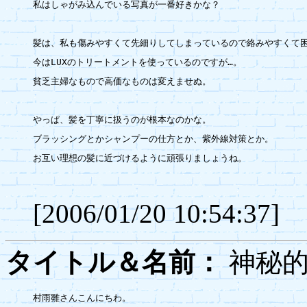
私はしゃがみ込んでいる写真が一番好きかな？

髪は、私も傷みやすくて先細りしてしまっているので絡みやすくて困
今はLUXのトリートメントを使っているのですが…。

貧乏主婦なもので高価なものは変えませぬ。

やっぱ、髪を丁寧に扱うのが根本なのかな。

ブラッシングとかシャンプーの仕方とか、紫外線対策とか。

お互い理想の髪に近づけるように頑張りましょうね。

[2006/01/20 10:54:37]
タイトル＆名前：
神秘
村雨雛さんこんにちわ。
