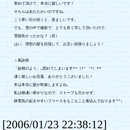
誉めて頂けて、本当に嬉しいです！

そちらはあたたかいのですね。

こう寒い日が続くと、羨ましいです。

でも、雪の中で撮影で、とても良く写して頂いたので、

雪国良かったかな？（笑）

はい、理想の髪を目指して、お互い頑張りましょう！

＞風詠様

「妖精のよう」…照れてしまいます**（*' '*）**

凄く嬉しいお言葉、ありがとうございました！

冬は本当に髪が乾燥しますよね。

私は物凄い寒がりなので、ストーブも欠かせず、

静電気の起きやすいフリースをもこもこと着込んでおります^^;

[2006/01/23 22:38:12]