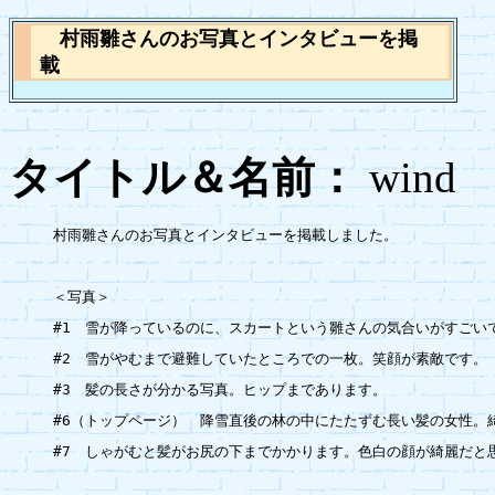
村雨雛さんのお写真とインタビューを掲
載
タイトル＆名前：
wi
村雨雛さんのお写真とインタビューを掲載しました。

＜写真＞

#1　雪が降っているのに、スカートという雛さんの気合いがすごいで
#2　雪がやむまで避難していたところでの一枚。笑顔が素敵です。

#3　髪の長さが分かる写真。ヒップまであります。

#6（トップページ）　降雪直後の林の中にたたずむ長い髪の女性。綺
#7　しゃがむと髪がお尻の下までかかります。色白の顔が綺麗だと思