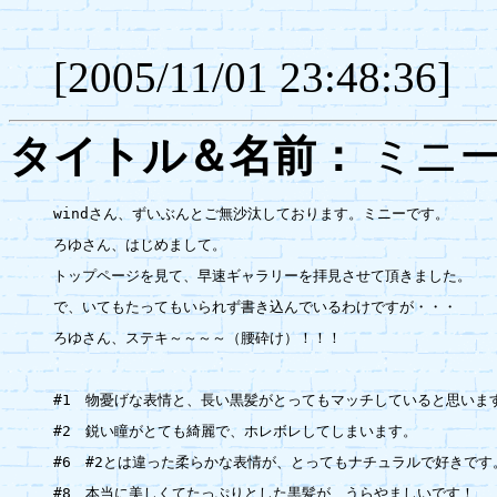
[2005/11/01 23:48:36]
タイトル＆名前：
ミ
windさん、ずいぶんとご無沙汰しております。ミニーです。

ろゆさん、はじめまして。

トップページを見て、早速ギャラリーを拝見させて頂きました。

で、いてもたってもいられず書き込んでいるわけですが・・・

ろゆさん、ステキ～～～～（腰砕け）！！！

#1　物憂げな表情と、長い黒髪がとってもマッチしていると思います
#2　鋭い瞳がとても綺麗で、ホレボレしてしまいます。

#6　#2とは違った柔らかな表情が、とってもナチュラルで好きです。
#8　本当に美しくてたっぷりとした黒髪が、うらやましいです！
