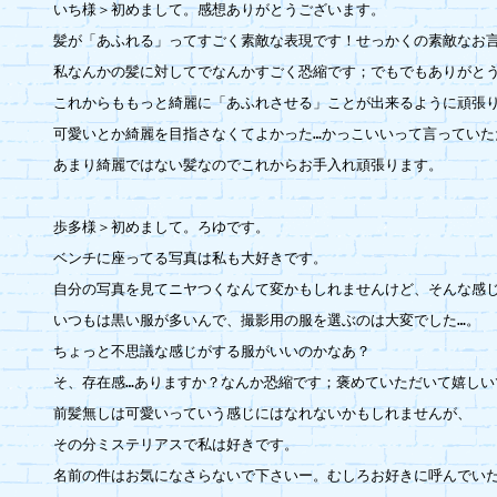
いち様＞初めまして。感想ありがとうございます。

髪が「あふれる」ってすごく素敵な表現です！せっかくの素敵なお言
私なんかの髪に対してでなんかすごく恐縮です；でもでもありがとう
これからももっと綺麗に「あふれさせる」ことが出来るように頑張り
可愛いとか綺麗を目指さなくてよかった…かっこいいって言っていた
あまり綺麗ではない髪なのでこれからお手入れ頑張ります。

歩多様＞初めまして。ろゆです。

ベンチに座ってる写真は私も大好きです。

自分の写真を見てニヤつくなんて変かもしれませんけど、そんな感じで
いつもは黒い服が多いんで、撮影用の服を選ぶのは大変でした…。

ちょっと不思議な感じがする服がいいのかなあ？

そ、存在感…ありますか？なんか恐縮です；褒めていただいて嬉しいで
前髪無しは可愛いっていう感じにはなれないかもしれませんが、

その分ミステリアスで私は好きです。

名前の件はお気になさらないで下さいー。むしろお好きに呼んでいただ