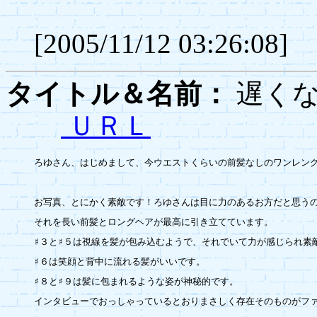
[2005/11/12 03:26:08]
タイトル＆名前：
遅くな
ＵＲＬ
ろゆさん、はじめまして、今ウエストくらいの前髪なしのワンレング
お写真、とにかく素敵です！ろゆさんは目に力のあるお方だと思うの
それを長い前髪とロングヘアが最高に引き立てています。

♯３と♯５は視線を髪が包み込むようで、それでいて力が感じられ素敵
♯６は笑顔と背中に流れる髪がいいです。

♯８と♯９は髪に包まれるような姿が神秘的です。

インタビューでおっしゃっているとおりまさしく存在そのものがファ