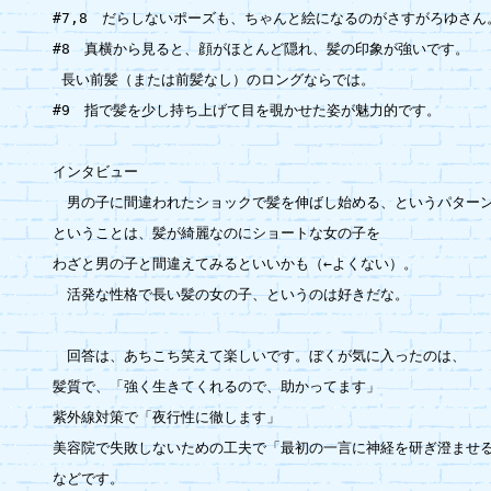
#7,8　だらしないポーズも、ちゃんと絵になるのがさすがろゆさん。
#8　真横から見ると、顔がほとんど隠れ、髪の印象が強いです。

 長い前髪（または前髪なし）のロングならでは。

#9　指で髪を少し持ち上げて目を覗かせた姿が魅力的です。

インタビュー

　男の子に間違われたショックで髪を伸ばし始める、というパターン
ということは、髪が綺麗なのにショートな女の子を

わざと男の子と間違えてみるといいかも（←よくない）。

　活発な性格で長い髪の女の子、というのは好きだな。

　回答は、あちこち笑えて楽しいです。ぼくが気に入ったのは、

髪質で、「強く生きてくれるので、助かってます」

紫外線対策で「夜行性に徹します」

美容院で失敗しないための工夫で「最初の一言に神経を研ぎ澄ませる
などです。
