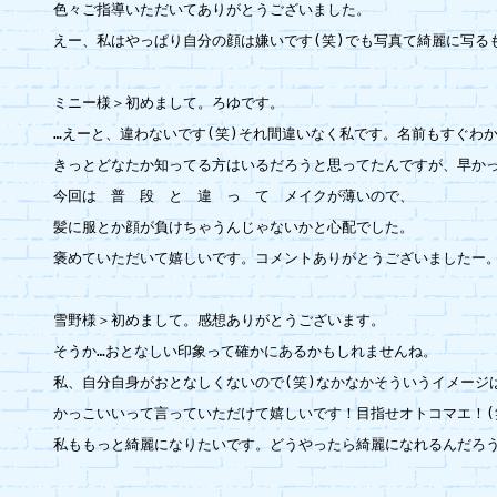
色々ご指導いただいてありがとうございました。

えー、私はやっぱり自分の顔は嫌いです(笑)でも写真て綺麗に写るも
ミニー様＞初めまして。ろゆです。

…えーと、違わないです(笑)それ間違いなく私です。名前もすぐわか
きっとどなたか知ってる方はいるだろうと思ってたんですが、早かった
今回は　普　段　と　違　っ　て　メイクが薄いので、

髪に服とか顔が負けちゃうんじゃないかと心配でした。

褒めていただいて嬉しいです。コメントありがとうございましたー。
雪野様＞初めまして。感想ありがとうございます。

そうか…おとなしい印象って確かにあるかもしれませんね。

私、自分自身がおとなしくないので(笑)なかなかそういうイメージ
かっこいいって言っていただけて嬉しいです！目指せオトコマエ！(笑
私ももっと綺麗になりたいです。どうやったら綺麗になれるんだろうな