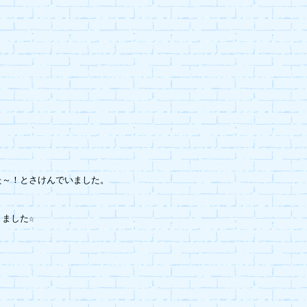
～！とさけんでいました。

した☆
