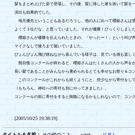
髪をまとめ上げた姿で登場し、その後、髪に挿した箸を抜いて髪を一
演出も効果的でした。

　地元優先ということもあるだろうし、他の人に比べて櫻姫さんは受
よくて３位だな、と思っていました。それが優勝！びっくりしました
　櫻姫さんが優勝を伝えられたときの、「やったー！」という叫び声
マイクなしで後ろまで届いていました。

ぴょんぴょん飛び跳ねながら喜んでいる様子は、見ている側も楽しく
　髭自慢コンクールが終わると、櫻姫さんはたくさんの人から声をか
長い髪であることがみんなから褒められるとても幸せなお祭り＆コン
　このコンクールがこれからも続くようにと、些少ながら寄付をして
（もちろん、神社への寄付も別にやってきました）。

コンクールの前に寄付をすると賄賂になるかもしれないので、コンク
[2005/10/25 19:38:19]
タイトル＆名前：
その他のこと wind
ＵＲＬ