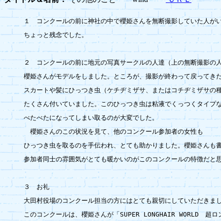
１　コンクールの前に神社の中で櫻姫さんを無断撮影していた人がい
ちょっと残念でした。

２　コンクールの前に地元の写真サークルの人達（上の無断撮影の人
櫻姫さんがモデルをしました。ところが、撮影が終わって戻ってきた
スカートや髪にひっつき虫（ケチヂミザサ、またはコチヂミザサの種
たくさん付いていました。このひっつき虫は粘液でくっつくタイプな
べたべたになってしまい取るのが大変でした。

　櫻姫さんのこの状況を見て、他のコンクール参加者の女性も

ひっつき虫を取るのを手伝われ、とても助かりました。櫻姫さんも書
参加者同士の雰囲気がとても暖かいのがこのコンクールの特徴だと思
３　お礼

大田村役場のコンクール担当の方にはとても親切にしていただきまし
このコンクールは、櫻姫さんが「SUPER LONGHAIR WORLD　超