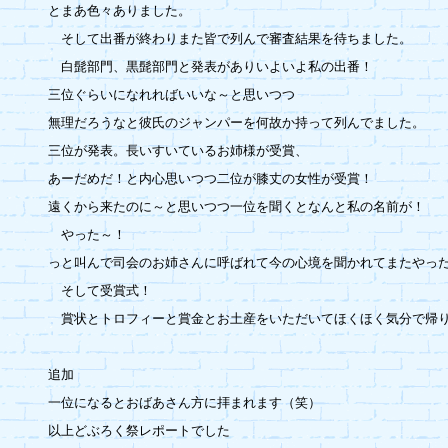
とまあ色々ありました。

　そして出番が終わりまた皆で列んで審査結果を待ちました。

　白髭部門、黒髭部門と発表がありいよいよ私の出番！

三位ぐらいになれればいいな～と思いつつ

無理だろうなと彼氏のジャンパーを何故か持って列んでました。

三位が発表。長いすいているお姉様が受賞、

あーだめだ！と内心思いつつ二位が膝丈の女性が受賞！

遠くから来たのに～と思いつつ一位を聞くとなんと私の名前が！

　やった～！

っと叫んで司会のお姉さんに呼ばれて今の心境を聞かれてまたやった
　そして受賞式！

　賞状とトロフィーと賞金とお土産をいただいてほくほく気分で帰りま
追加

一位になるとおばあさん方に拝まれます（笑）

以上どぶろく祭レポートでした
