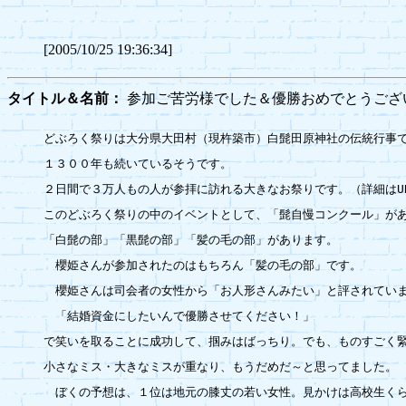
[2005/10/25 19:36:34]
タイトル＆名前：
参加ご苦労様でした＆優勝おめでとうご
どぶろく祭りは大分県大田村（現杵築市）白髭田原神社の伝統行事で
１３００年も続いているそうです。

２日間で３万人もの人が参拝に訪れる大きなお祭りです。（詳細はUR
このどぶろく祭りの中のイベントとして、「髭自慢コンクール」があ
「白髭の部」「黒髭の部」「髪の毛の部」があります。

　櫻姫さんが参加されたのはもちろん「髪の毛の部」です。

　櫻姫さんは司会者の女性から「お人形さんみたい」と評されていま
　「結婚資金にしたいんで優勝させてください！」

で笑いを取ることに成功して、掴みはばっちり。でも、ものすごく緊
小さなミス・大きなミスが重なり、もうだめだ～と思ってました。

　ぼくの予想は、１位は地元の膝丈の若い女性。見かけは高校生くら