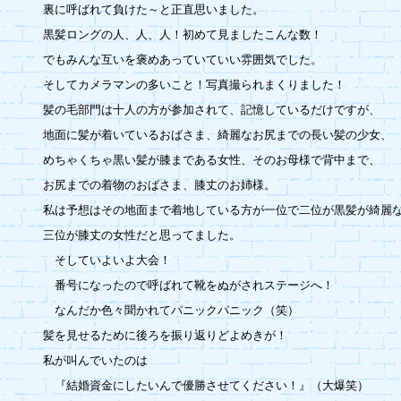
裏に呼ばれて負けた～と正直思いました。

黒髪ロングの人、人、人！初めて見ましたこんな数！

でもみんな互いを褒めあっていていい雰囲気でした。

そしてカメラマンの多いこと！写真撮られまくりました！

髪の毛部門は十人の方が参加されて、記憶しているだけですが、

地面に髪が着いているおばさま、綺麗なお尻までの長い髪の少女、

めちゃくちゃ黒い髪が膝まである女性、そのお母様で背中まで、

お尻までの着物のおばさま、膝丈のお姉様。

私は予想はその地面まで着地している方が一位で二位が黒髪が綺麗な
三位が膝丈の女性だと思ってました。

　そしていよいよ大会！

　番号になったので呼ばれて靴をぬがされステージへ！

　なんだか色々聞かれてパニックパニック（笑）

髪を見せるために後ろを振り返りどよめきが！

私が叫んでいたのは

　『結婚資金にしたいんで優勝させてください！』（大爆笑）
