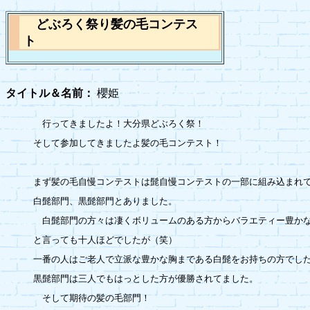
どぶろく祭り髪の毛コンテス
ト
タイトル＆名前：
櫻姫
　行ってきましたよ！大分県どぶろく祭！

そして参加してきましたよ髪の毛コンテスト！

まず髪の毛自慢コンテストは髭自慢コンテストの一部に組み込まれて
白髭部門、黒髭部門とありました。

　白髭部門の方々は凄くボリュームのある方からバラエティー豊かな
と言っても十人ほどでしたが（笑）

一番の人はご老人で立派な豊かな胸まである白髭をお持ちの方でした
黒髭部門は三人でもはっとした方が優勝されてました。

　そして期待の髪の毛部門！
