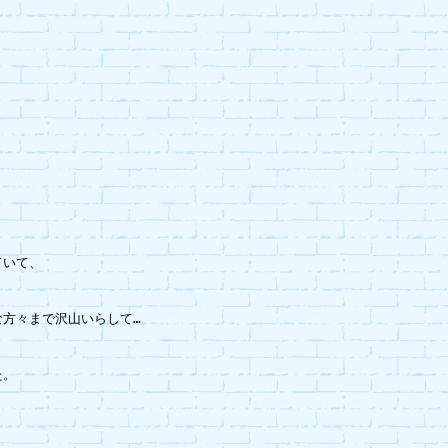
いて、

方々まで沢山いらして…

。
