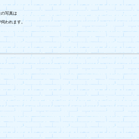
の写真は

伺われます。
