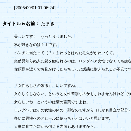
[2005/09/01 01:06:24]
タイトル＆名前：
たまき
美しいです！　うっとりしました。

私が好きなのは＃１です。

ベンチに当たって（？）ふわっとはねた毛先がかわいくて。

突然見知らぬ人に髪を触られるのは、ロングヘア女性でなくても嫌な
偉碩様を近くでお見かけしたらちょっと誘惑に耐えられるか不安です
「女性らしさの象徴」、いいですね。

女らしくしなさい、というと女性差別なのかもしれませんけれど（強
女らしいね、というのは褒め言葉ですよね。

ロングヘアはその女性の体の一部なのですから（しかも目立つ部分）
多いに異性へのアピールに使っちゃえばいいと思います。

大事に育てた髪から伺える内面もありますから。
