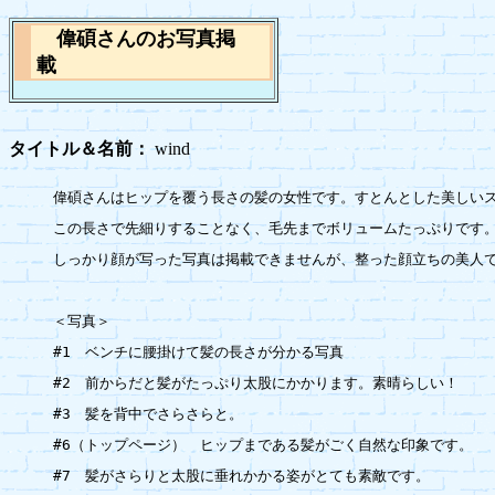
偉碩さんのお写真掲
載
タイトル＆名前：
wind
偉碩さんはヒップを覆う長さの髪の女性です。すとんとした美しいス
この長さで先細りすることなく、毛先までボリュームたっぷりです。
しっかり顔が写った写真は掲載できませんが、整った顔立ちの美人で
＜写真＞

#1　ベンチに腰掛けて髪の長さが分かる写真

#2　前からだと髪がたっぷり太股にかかります。素晴らしい！

#3　髪を背中でさらさらと。

#6（トップページ）　ヒップまである髪がごく自然な印象です。

#7　髪がさらりと太股に垂れかかる姿がとても素敵です。
