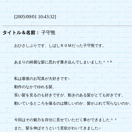
[2005/09/01 10:43:32]
タイトル＆名前：
子守熊
おひさしぶりです、しばしＲＯＭだった子守熊です。

あまりの綺麗な髪に思わず書き込んでしまいました＾＾*

私は最後のお写真が大好きです☆

動作のなかでゆれる髪。

長い髪を見るのも好きですが、動きのある髪がとても好きです。

動いているところを撮るのは難しいのか、髪がぶれて写らないのか、
今回はその魅力を存分に見せていただく事ができました＾＾

また、髪を伸ばそうという意欲がわいてきました☆
