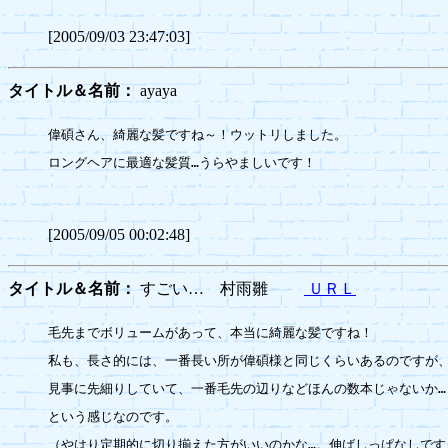
[2005/09/03 23:47:03]
タイトル＆名前：
ayaya
偉碩さん、綺麗な髪ですね～！ウットリしました。

ロングヘアに最適な髪質…うらやましいです！

[2005/09/05 00:02:48]
タイトル＆名前：
すごい… 村雨雛
ＵＲＬ
毛先までボリュームがあって、本当に綺麗な髪ですね！

私も、長さ的には、一番長い所が偉碩様と同じくらいあるのですが、
見事に先細りしていて、一番毛先の辺りなどほんの数本じゃないか…

という感じなのです。

（やはり定期的に切り揃えた方がいいのかな…。伸ばしっぱなしです。