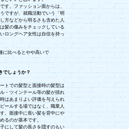
難です。ファッション面からは、
ようですが、就職活動でいう「明
話し方などから明るさも含めた人
官は髪の傷みをチェックしている
ないロングヘア女性は自信を持っ
種に比べるとやや高いで
きでしょうか？
ベートでの髪型と面接時の髪型は
ール・ツインテール等の髪が揺れ
の時はあまりよい評価を与えられ
アピールする場ではなく、職業人
です。面接中に長い髪を背中にや
とめるのが基本です。
団子にして髪の長さを隠すのもい