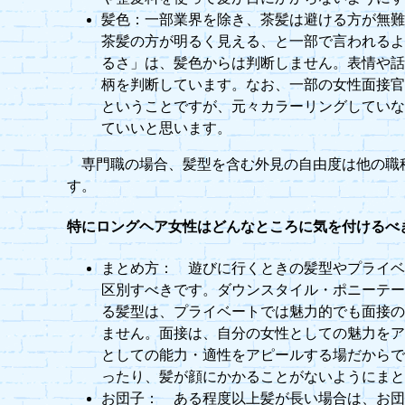
髪色：一部業界を除き、茶髪は避ける方が無
茶髪の方が明るく見える、と一部で言われる
るさ」は、髪色からは判断しません。表情や
柄を判断しています。なお、一部の女性面接
ということですが、元々カラーリングしてい
ていいと思います。
専門職の場合、髪型を含む外見の自由度は他の職
す。
特にロングヘア女性はどんなところに気を付けるべ
まとめ方： 遊びに行くときの髪型やプライ
区別すべきです。ダウンスタイル・ポニーテ
る髪型は、プライベートでは魅力的でも面接
ません。面接は、自分の女性としての魅力を
としての能力・適性をアピールする場だから
ったり、髪が顔にかかることがないようにま
お団子： ある程度以上髪が長い場合は、お