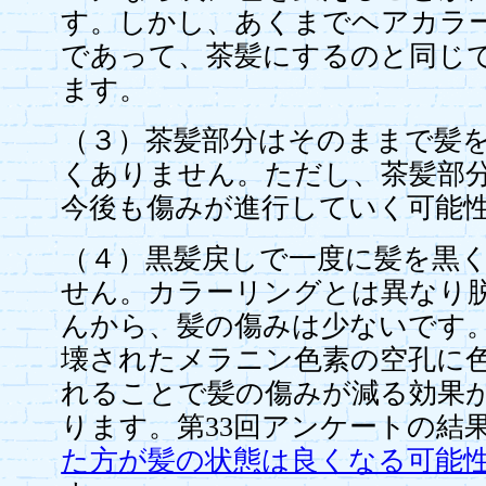
す。しかし、あくまでヘアカラ
であって、茶髪にするのと同じ
ます。
（３）茶髪部分はそのままで髪
くありません。ただし、茶髪部
今後も傷みが進行していく可能
（４）黒髪戻しで一度に髪を黒
せん。カラーリングとは異なり
んから、髪の傷みは少ないです
壊されたメラニン色素の空孔に
れることで髪の傷みが減る効果
ります。第33回アンケートの結
た方が髪の状態は良くなる可能