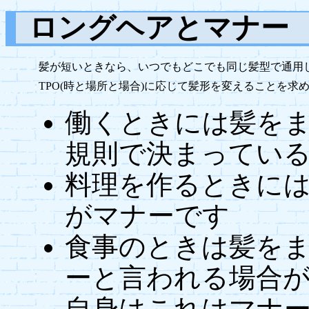
ロングヘアとマナー
髪が短いときなら、いつでもどこでも同じ髪型で通用
TPO(時と場所と場合)に応じて髪形を変えることを求
働くときには髪を
規則で決まってい
料理を作るときに
がマナーです
食事のときは髪を
ーと言われる場合
自身はこれはマナ