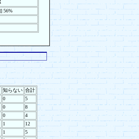
率
]]]] 56%
知らない
合計
0
5
0
8
0
4
1
12
1
5