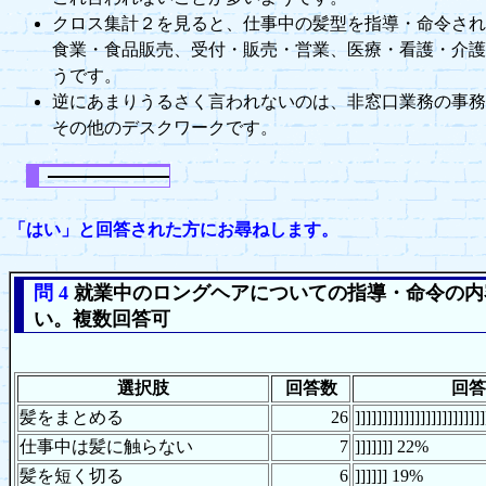
クロス集計２を見ると、仕事中の髪型を指導・命令され
食業・食品販売、受付・販売・営業、医療・看護・介護
うです。
逆にあまりうるさく言われないのは、非窓口業務の事務
その他のデスクワークです。
「はい」と回答された方にお尋ねします。
問 4
就業中のロングヘアについての指導・命令の内
い。複数回答可
選択肢
回答数
回答
髪をまとめる
26
]]]]]]]]]]]]]]]]]]]]]]
仕事中は髪に触らない
7
]]]]]]] 22%
髪を短く切る
6
]]]]]] 19%