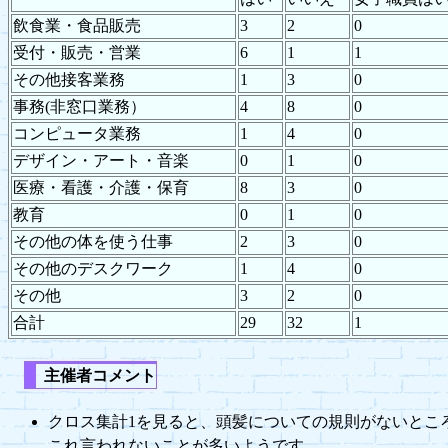
飲食業・食品販売
3
2
0
受付・販売・営業
6
1
1
その他接客業務
1
3
0
事務(非窓口業務）
4
8
0
コンピュータ業務
1
4
0
デザイン・アート・音楽
0
1
0
医療・看護・介護・保育
8
3
0
教育
0
1
0
その他の体を使う仕事
2
3
0
その他のデスクワーク
1
4
0
その他
3
2
0
合計
29
32
1
主催者コメント
クロス集計1を見ると、頭髪についての規則がないとこ
これ言われないことが多いようです。