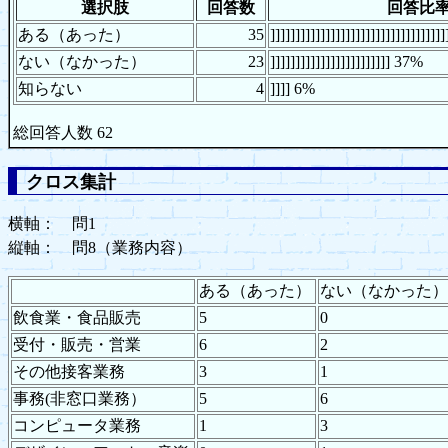
選択肢
回答数
回答比
ある（あった）
35
]]]]]]]]]]]]]]]]]]]]]]]]]]]]]]]]]
ない（なかった）
23
]]]]]]]]]]]]]]]]]]]]]]]] 37%
知らない
4
]]]] 6%
総回答人数 62
クロス集計
横軸： 問1
縦軸： 問8（業務内容）
ある（あった）
ない（なかった）
飲食業・食品販売
5
0
受付・販売・営業
6
2
その他接客業務
3
1
事務(非窓口業務）
5
6
コンピュータ業務
1
3