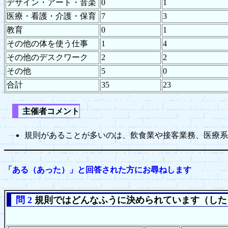
デザイン・アート・音楽
0
1
医療・看護・介護・保育
7
3
教育
0
1
その他の体を使う仕事
1
4
その他のデスクワーク
2
2
その他
5
0
合計
35
23
主催者コメント
規則があることが多いのは、飲食業や接客業務、医療系
「ある（あった）」と回答された方にお尋ねします
問 2
規則ではどんなふうに決められています（した