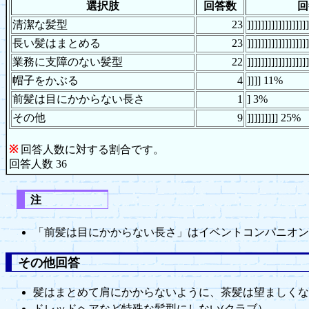
選択肢
回答数
回
清潔な髪型
23
]]]]]]]]]]]]]]]]
長い髪はまとめる
23
]]]]]]]]]]]]]]]]
業務に支障のない髪型
22
]]]]]]]]]]]]]]]]
帽子をかぶる
4
]]]] 11%
前髪は目にかからない長さ
1
] 3%
その他
9
]]]]]]]]] 25%
※
回答人数に対する割合です。
回答人数 36
注
「前髪は目にかからない長さ」はイベントコンパニオン
その他回答
髪はまとめて肩にかからないように、茶髪は望ましくな
ドレッドヘアなど特殊な髪型にしない(クラブ）