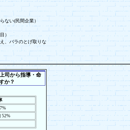
らない(民間企業）
）
年目）
え、バラのとげ取りな
上司から指導・命
すか？
率
 47%
]]] 52%