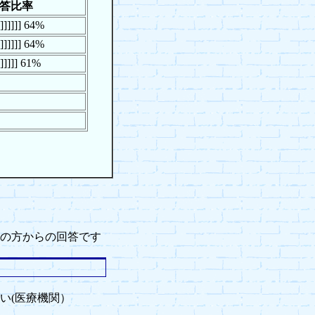
答比率
]]]]]]]] 64%
]]]]]]]] 64%
]]]]]]] 61%
の方からの回答です
い(医療機関）