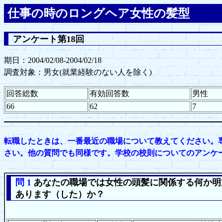
仕事の時のロングヘア女性の髪型
アンケート第18回
期日：2004/02/08-2004/02/18
調査対象：男女(就業経験のない人を除く)
回答総数
有効回答数
男性
66
62
7
転職したときは、一番最近の職場について教えてください。
さい。他の質問でも同様です。学校の校則についてのアンケ
問 1
あなたの職場では女性の頭髪に関係する何か明
あります（した）か？