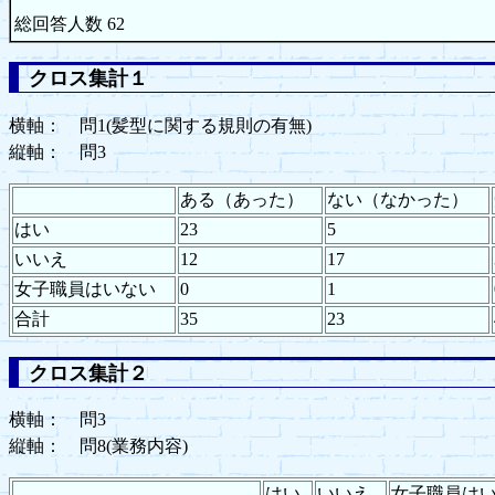
総回答人数 62
クロス集計１
横軸： 問1(髪型に関する規則の有無)
縦軸： 問3
ある（あった）
ない（なかった）
はい
23
5
いいえ
12
17
女子職員はいない
0
1
合計
35
23
クロス集計２
横軸： 問3
縦軸： 問8(業務内容)
はい
いいえ
女子職員は