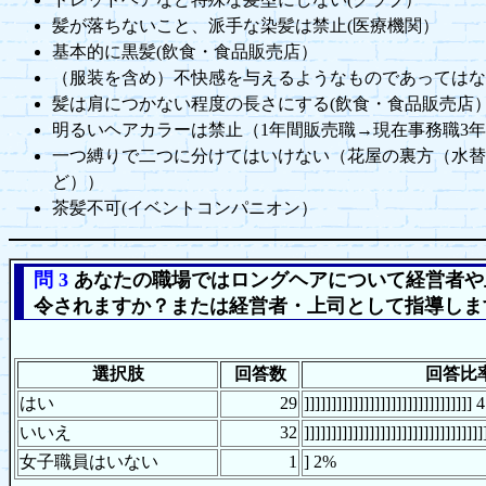
髪が落ちないこと、派手な染髪は禁止(医療機関）
基本的に黒髪(飲食・食品販売店）
（服装を含め）不快感を与えるようなものであってはな
髪は肩につかない程度の長さにする(飲食・食品販売店
明るいヘアカラーは禁止（1年間販売職→現在事務職3
一つ縛りで二つに分けてはいけない（花屋の裏方（水替
ど））
茶髪不可(イベントコンパニオン）
問 3
あなたの職場ではロングヘアについて経営者や
令されますか？または経営者・上司として指導しま
選択肢
回答数
回答比
はい
29
]]]]]]]]]]]]]]]]]]]]]]]]]]]]]]]
いいえ
32
]]]]]]]]]]]]]]]]]]]]]]]]]]]]]]]
女子職員はいない
1
] 2%