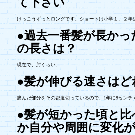
て下さい
けっこうずっとロングです。ショートは小学１、２年
●過去一番髪が長かっ
の長さは？
現在で、肘くらい。
●髪が伸びる速さはど
痛んだ部分をその都度切っているので、1年に8センチ
●髪が短かった頃と比
か自分や周囲に変化