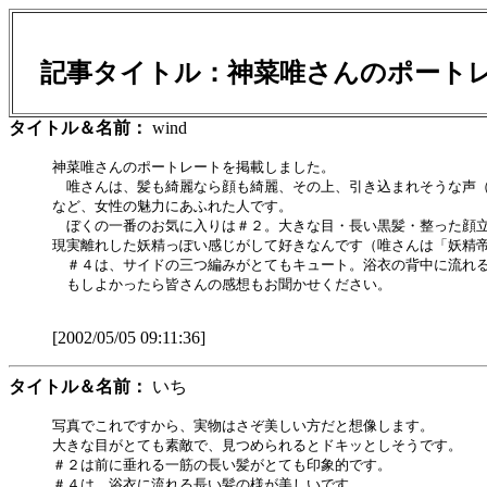
記事タイトル：神菜唯さんのポート
タイトル＆名前：
wind
神菜唯さんのポートレートを掲載しました。

　唯さんは、髪も綺麗なら顔も綺麗、その上、引き込まれそうな声（
など、女性の魅力にあふれた人です。

　ぼくの一番のお気に入りは＃２。大きな目・長い黒髪・整った顔立
現実離れした妖精っぽい感じがして好きなんです（唯さんは「妖精帝
　＃４は、サイドの三つ編みがとてもキュート。浴衣の背中に流れる
　もしよかったら皆さんの感想もお聞かせください。

[2002/05/05 09:11:36]
タイトル＆名前：
いち
写真でこれですから、実物はさぞ美しい方だと想像します。

大きな目がとても素敵で、見つめられるとドキッとしそうです。

＃２は前に垂れる一筋の長い髪がとても印象的です。

＃４は、浴衣に流れる長い髪の様が美しいです。
