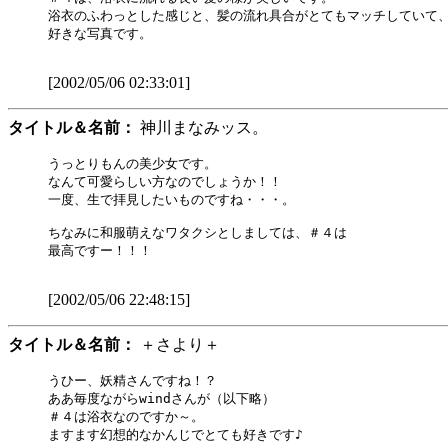
浴衣のふわっとした感じと、髪の流れ具合がとてもマッチしていて、
好きな写真です。

[2002/05/06 02:33:01]
タイトル＆名前：
神川まなみッス。
うっとりもんの美少女です。

なんて可愛らしい方なのでしょうか！！

一度、生で拝見したいものですね・・・。

ちなみに和服萌えなワタクシとしましては、＃４は

最高ですー！！！

[2002/05/06 22:48:15]
タイトル＆名前：
＋さより＋
うひー、妖精さんですね！？

ああ毎度ながらwindさんが（以下略）

＃４は浴衣なのですか～。

ますます幻想的なかんじでとても好きです♪
