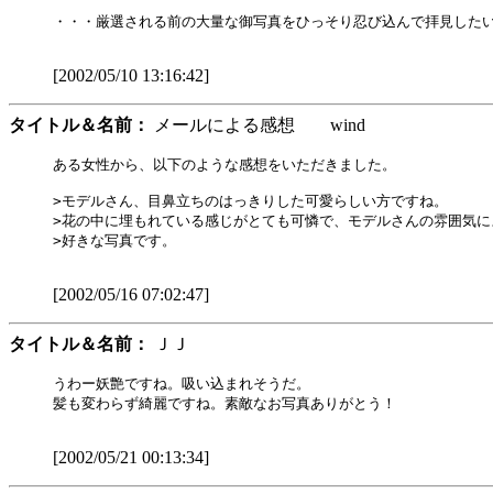
・・・厳選される前の大量な御写真をひっそり忍び込んで拝見したい
[2002/05/10 13:16:42]
タイトル＆名前：
メールによる感想 wind
ある女性から、以下のような感想をいただきました。

>モデルさん、目鼻立ちのはっきりした可愛らしい方ですね。

>花の中に埋もれている感じがとても可憐で、モデルさんの雰囲気に
>好きな写真です。

[2002/05/16 07:02:47]
タイトル＆名前：
ＪＪ
うわー妖艶ですね。吸い込まれそうだ。

髪も変わらず綺麗ですね。素敵なお写真ありがとう！

[2002/05/21 00:13:34]