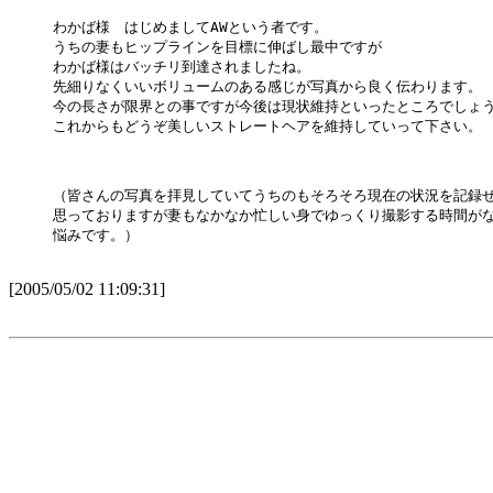
わかば様　はじめましてAWという者です。

うちの妻もヒップラインを目標に伸ばし最中ですが

わかば様はバッチリ到達されましたね。

先細りなくいいボリュームのある感じが写真から良く伝わります。

今の長さが限界との事ですが今後は現状維持といったところでしょう
これからもどうぞ美しいストレートヘアを維持していって下さい。

（皆さんの写真を拝見していてうちのもそろそろ現在の状況を記録せ
思っておりますが妻もなかなか忙しい身でゆっくり撮影する時間がな
悩みです。）

[2005/05/02 11:09:31]