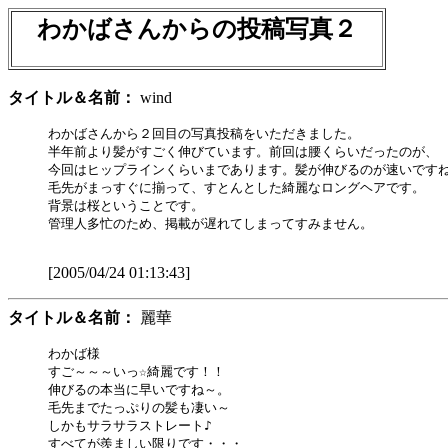
わかばさんからの投稿写真２
タイトル＆名前：
wind
わかばさんから２回目の写真投稿をいただきました。

半年前より髪がすごく伸びています。前回は腰くらいだったのが、

今回はヒップラインくらいまであります。髪が伸びるのが速いですね
毛先がまっすぐに揃って、すとんとした綺麗なロングヘアです。

背景は桜ということです。

管理人多忙のため、掲載が遅れてしまってすみません。

[2005/04/24 01:13:43]
タイトル＆名前：
麗華
わかば様

すご～～～いっ☆綺麗です！！

伸びるの本当に早いですね～。

毛先までたっぷりの髪も凄い～

しかもサラサラストレート♪

すべてが羨ましい限りです・・・
