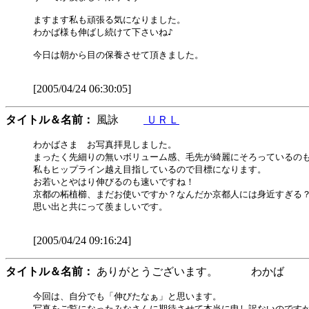
ますます私も頑張る気になりました。

わかば様も伸ばし続けて下さいね♪

今日は朝から目の保養させて頂きました。

[2005/04/24 06:30:05]
タイトル＆名前：
風詠
ＵＲＬ
わかばさま　お写真拝見しました。

まったく先細りの無いボリューム感、毛先が綺麗にそろっているのも
私もヒップライン越え目指しているので目標になります。

お若いとやはり伸びるのも速いですね！

京都の柘植櫛、まだお使いですか？なんだか京都人には身近すぎる？
思い出と共にって羨ましいです。

[2005/04/24 09:16:24]
タイトル＆名前：
ありがとうございます。 わかば
今回は、自分でも「伸びたなぁ」と思います。

写真をご覧になったみなさんに期待させて本当に申し訳ないのですが