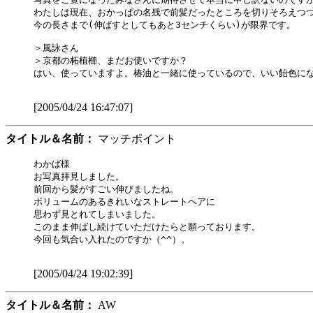
わたしは現在、おかっぱの名残で前髪だったところを切りそろえつつ
今の長さまで(伸ばすとしてもあと3センチくらい)が限界です。

＞風詠さん

＞京都の柘植櫛、まだお使いですか？

はい、使っていますよ。椿油と一緒に使っているので、いい飴色にな
[2005/04/24 16:47:07]
タイトル＆名前：
マッチポイント
わかば様

お写真拝見しました。

前回から髪がすごい伸びましたね。

ボリュームのあるきれいなストレートヘアに

思わず見とれてしまいました。

このまま伸ばし続けていただけたらと願っております。

今回も気合い入れたのですか（^^）。

[2005/04/24 19:02:39]
タイトル＆名前：
AW