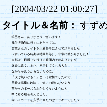
[2004/03/22 01:00:27]
タイトル＆名前：
す
笑芭さん、ありがとうございます！

風俗博物館に行くにあたっては、

笑芭さんのサイトを大変参考にさせて頂きました

（すいている時期や時間帯等）。非常に助かりました！

京都は、日帰りで行ける範囲内ではありますが、

微妙に遠く、また、同行してくれる人も

なかなか見つからないために、

「次は無いかも！」という覚悟でしたので、

日時は慎重に吟味し、悔いの残らないよう

前からのポーズもおかしくないようにと

中に着る服も考えました。

赤いスカートを入手出来たのはラッキーでしたｖ
