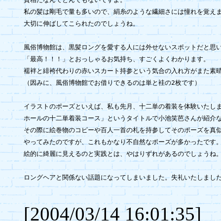
私の髪は剛毛で量も多いので、絹糸のような繊細さには憧れを覚えま
大切に伸ばしてこられたのでしょうね。

風俗博物館は、黒髪ロングを愛する人には外せないスポットだと思い
「最高！！！」とおっしゃるお気持ち、すごくよくわかります。

襦袢と緋袴代わりの赤いスカート持参という気合の入れ方がまた素晴
（因みに、風俗博物館でお借りできるのは単と袿の2枚です）

イラストのポーズといえば、私も先月、十二単の着装を体験いたしま
ホールの十二単着装コース」というタイトルで小池笑芭さんが紹介な
その際に絵巻物のコピーや百人一首の札を持参してそのポーズを真似
やってみたのですが、これもかなり不自然なポーズが多かったです。
絵的に綺麗に見えるのと実践とは、やはりずれがあるのでしょうね。
ロングヘアと関係ない話題になってしまいました。失礼いたしましたm(
[2004/03/14 16:01:35]