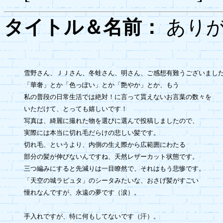
タイトル＆名前：
ありが
雪野さん、ＪＪさん、冬蛙さん、明さん、ご感想有難うございました
「華奢」とか「色っぽい」とか「艶やか」とか、もう

私の普段の日常生活では絶対！に言って貰えないお言葉の数々を

いただけて、とっても嬉しいです！

写真は、綺麗に撮れた物を選びに選んで投稿しましたので、

実際には本当に切れ毛だらけの悲しい髪です。

切れ毛、というより、内側の生え際から広範囲にわたる

部分の髪が伸びないんですね、天然レザーカット状態です。

三つ編みにすると先減りは一目瞭然で、それはもう悲惨です。

「天空の城ラピュタ」のシータみたいな、おさげ髪がすごい

憧れなんですが、永遠の夢です（涙）。

手入れですが、特に何もしてないです（汗）。
