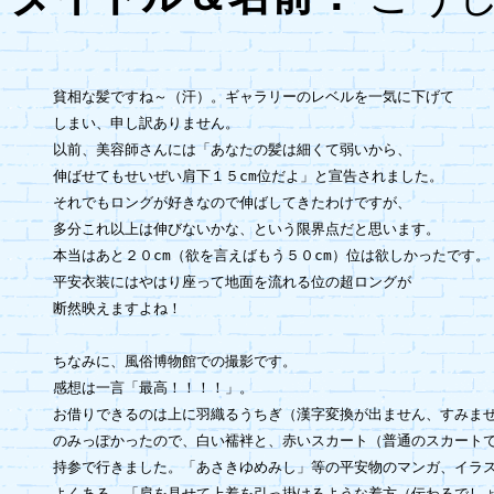
貧相な髪ですね～（汗）。ギャラリーのレベルを一気に下げて

しまい、申し訳ありません。

以前、美容師さんには「あなたの髪は細くて弱いから、

伸ばせてもせいぜい肩下１５cm位だよ」と宣告されました。

それでもロングが好きなので伸ばしてきたわけですが、

多分これ以上は伸びないかな、という限界点だと思います。

本当はあと２０cm（欲を言えばもう５０cm）位は欲しかったです。

平安衣装にはやはり座って地面を流れる位の超ロングが

断然映えますよね！

ちなみに、風俗博物館での撮影です。

感想は一言「最高！！！！」。

お借りできるのは上に羽織るうちぎ（漢字変換が出ません、すみませ
のみっぽかったので、白い襦袢と、赤いスカート（普通のスカートで
持参で行きました。「あさきゆめみし」等の平安物のマンガ、イラス
よくある、「肩を見せて上着を引っ掛けるような着方（伝わるでしょ