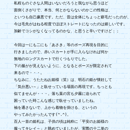
私程ものぐさな人間はいないだろうと我ながら思うほど

面倒くさがりで、本当、何とかならないのかこの性格は、

といつも自己嫌悪です。ただ、昔は全体にちょっと癖毛だったのが、
今は毛先がはねる程度でほぼストレートになったのは嬉しいです。

加齢でコシがなくなってるのかな、と思うと辛いですけど；；

今回は一にも二にも「あさき」等のポーズ再現を目的に

行きましたので、赤いスカートが手に入らなければ何か

無地のロングスカートで行くつもりでした。

下の服がが見えないように、となるとポーズが限定されて

来るので・・・。

ちなみに、うたたねお姫様（笑）は、明石の姫が懐妊して

「気分悪い～」と臥せっている場面の再現です。ちっとも

似てませんが・・・。落ち葉の宮も夕霧に迫られて

困っていた時こんな感じで臥せっていましたね。

袖を通さないで、上から着物を掛ける、というの

やってみたかったんです(^.^)。

百人一首の姫札は、子供の頃は純粋に「平安のお姫様の

服ってキレイ～」と眺めていましたが、実際の十二単の
